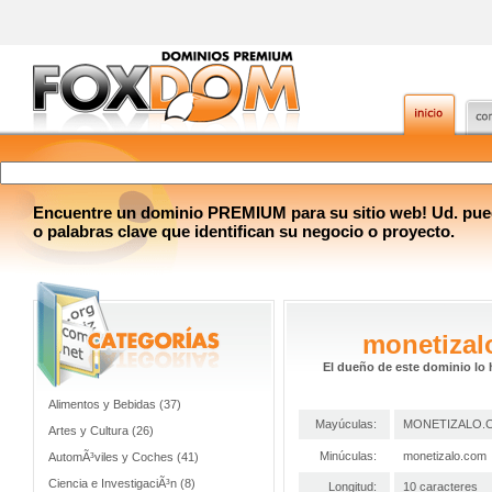
Encuentre un dominio PREMIUM para su sitio web! Ud. pue
o palabras clave que identifican su negocio o proyecto.
monetizal
El dueño de este dominio lo 
Alimentos y Bebidas (37)
Mayúculas:
MONETIZALO.
Artes y Cultura (26)
Minúculas:
monetizalo.com
AutomÃ³viles y Coches (41)
Ciencia e InvestigaciÃ³n (8)
Longitud:
10 caracteres