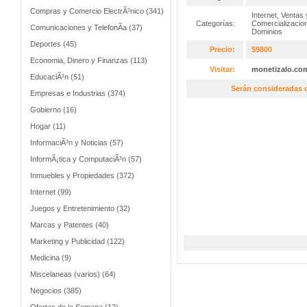
Compras y Comercio ElectrÃ³nico (341)
Internet
,
Ventas 
Categorías:
Comercializacio
Comunicaciones y TelefonÃ­a (37)
Dominios
Deportes (45)
Precio:
$9800
Economia, Dinero y Finanzas (113)
Visitar:
monetizalo.co
EducaciÃ³n (51)
Serán consideradas o
Empresas e Industrias (374)
Gobierno (16)
Hogar (11)
InformaciÃ³n y Noticias (57)
InformÃ¡tica y ComputaciÃ³n (57)
Inmuebles y Propiedades (372)
Internet (99)
Juegos y Entretenimiento (32)
Marcas y Patentes (40)
Marketing y Publicidad (122)
Medicina (9)
Miscelaneas (varios) (64)
Negocios (385)