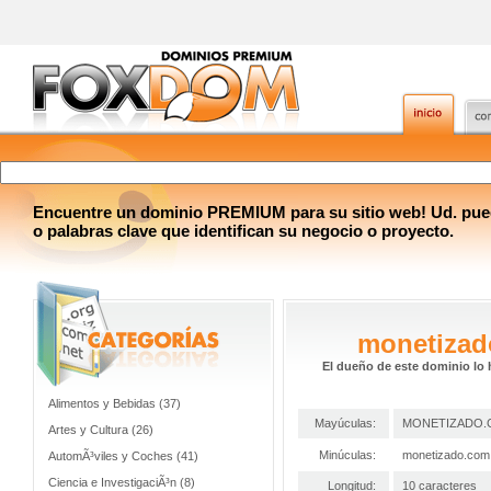
Encuentre un dominio PREMIUM para su sitio web! Ud. pue
o palabras clave que identifican su negocio o proyecto.
monetiza
El dueño de este dominio lo 
Alimentos y Bebidas (37)
Mayúculas:
MONETIZADO.
Artes y Cultura (26)
Minúculas:
monetizado.com
AutomÃ³viles y Coches (41)
Ciencia e InvestigaciÃ³n (8)
Longitud:
10 caracteres