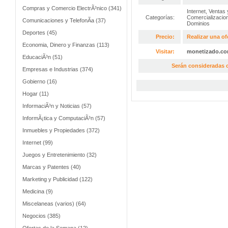
Compras y Comercio ElectrÃ³nico (341)
Internet
,
Ventas 
Categorías:
Comercializacio
Comunicaciones y TelefonÃ­a (37)
Dominios
Deportes (45)
Precio:
Realizar una of
Economia, Dinero y Finanzas (113)
Visitar:
monetizado.c
EducaciÃ³n (51)
Serán consideradas o
Empresas e Industrias (374)
Gobierno (16)
Hogar (11)
InformaciÃ³n y Noticias (57)
InformÃ¡tica y ComputaciÃ³n (57)
Inmuebles y Propiedades (372)
Internet (99)
Juegos y Entretenimiento (32)
Marcas y Patentes (40)
Marketing y Publicidad (122)
Medicina (9)
Miscelaneas (varios) (64)
Negocios (385)