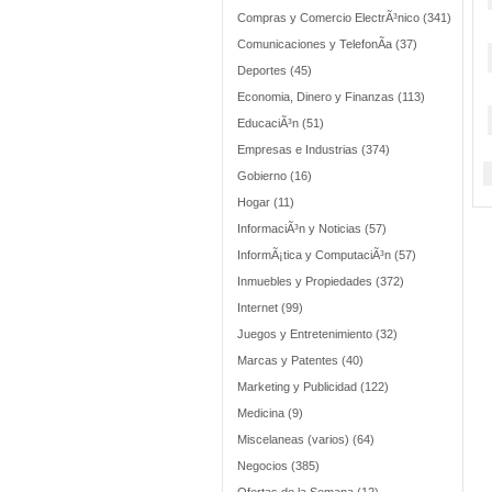
Compras y Comercio ElectrÃ³nico (341)
Comunicaciones y TelefonÃ­a (37)
Deportes (45)
Economia, Dinero y Finanzas (113)
EducaciÃ³n (51)
Empresas e Industrias (374)
Gobierno (16)
Hogar (11)
InformaciÃ³n y Noticias (57)
InformÃ¡tica y ComputaciÃ³n (57)
Inmuebles y Propiedades (372)
Internet (99)
Juegos y Entretenimiento (32)
Marcas y Patentes (40)
Marketing y Publicidad (122)
Medicina (9)
Miscelaneas (varios) (64)
Negocios (385)