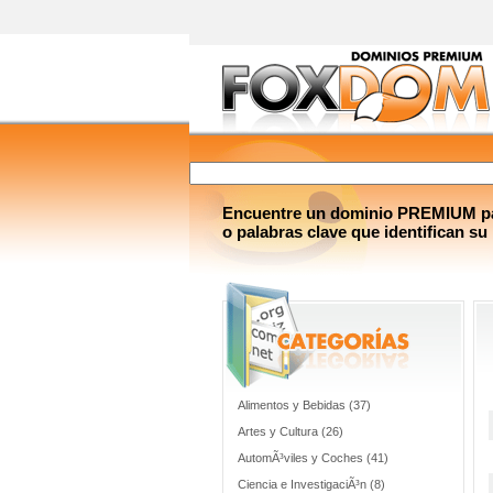
Encuentre un dominio PREMIUM par
o palabras clave que identifican su
Alimentos y Bebidas (37)
Artes y Cultura (26)
AutomÃ³viles y Coches (41)
Ciencia e InvestigaciÃ³n (8)