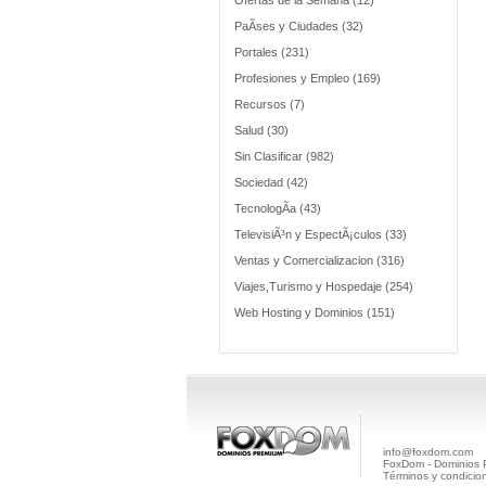
Ofertas de la Semana (12)
PaÃ­ses y Ciudades (32)
Portales (231)
Profesiones y Empleo (169)
Recursos (7)
Salud (30)
Sin Clasificar (982)
Sociedad (42)
TecnologÃ­a (43)
TelevisiÃ³n y EspectÃ¡culos (33)
Ventas y Comercializacion (316)
Viajes,Turismo y Hospedaje (254)
Web Hosting y Dominios (151)
info@foxdom.com
FoxDom - Dominios
Términos y condicio