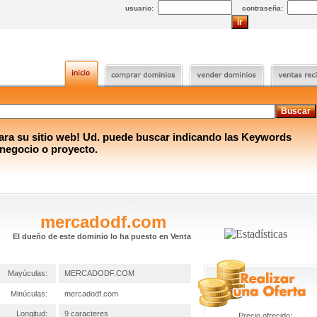
usuario:
contraseña:
a su sitio web! Ud. puede buscar indicando las Keywords
 negocio o proyecto.
mercadodf.com
El dueño de este dominio lo ha puesto en Venta
Mayúculas:
MERCADODF.COM
Minúculas:
mercadodf.com
Longitud:
9 caracteres
Precio ofrecido: