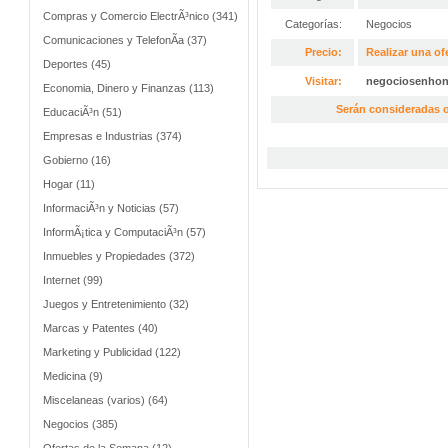
Compras y Comercio ElectrÃ³nico (341)
Categorías:
Negocios
Comunicaciones y TelefonÃ­a (37)
Precio:
Realizar una of
Deportes (45)
Visitar:
negociosenho
Economia, Dinero y Finanzas (113)
Serán consideradas o
EducaciÃ³n (51)
Empresas e Industrias (374)
Gobierno (16)
Hogar (11)
InformaciÃ³n y Noticias (57)
InformÃ¡tica y ComputaciÃ³n (57)
Inmuebles y Propiedades (372)
Internet (99)
Juegos y Entretenimiento (32)
Marcas y Patentes (40)
Marketing y Publicidad (122)
Medicina (9)
Miscelaneas (varios) (64)
Negocios (385)