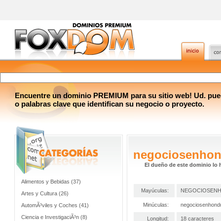
Encuentre un dominio PREMIUM para su sitio web! Ud. pue
o palabras clave que identifican su negocio o proyecto.
negociosenhon
El dueño de este dominio lo 
Alimentos y Bebidas (37)
Mayúculas:
NEGOCIOSEN
Artes y Cultura (26)
Minúculas:
negociosenhond
AutomÃ³viles y Coches (41)
Ciencia e InvestigaciÃ³n (8)
Longitud:
18 caracteres