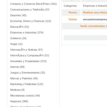
Compras y Comercio ElectrÃ³nico (341)
Categorías:
Empresas e Industr
Comunicaciones y TelefonÃ­a (37)
Precio:
Realizar una oferta
Deportes (45)
Visitar:
encuentrosempres
Economia, Dinero y Finanzas (113)
Serán consideradas o
EducaciÃ³n (51)
Empresas e Industrias (374)
Gobierno (16)
Hogar (11)
InformaciÃ³n y Noticias (57)
InformÃ¡tica y ComputaciÃ³n (57)
Inmuebles y Propiedades (372)
Internet (99)
Juegos y Entretenimiento (32)
Marcas y Patentes (40)
Marketing y Publicidad (122)
Medicina (9)
Miscelaneas (varios) (64)
Negocios (385)