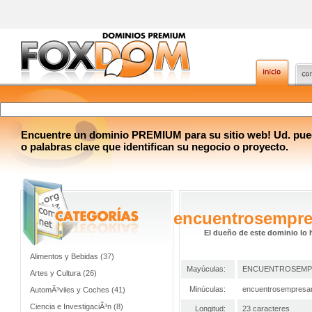
Encuentre un dominio PREMIUM para su sitio web! Ud. pue
o palabras clave que identifican su negocio o proyecto.
encuentrosempre
El dueño de este dominio lo 
Alimentos y Bebidas (37)
Mayúculas:
ENCUENTROSEMP
Artes y Cultura (26)
Minúculas:
encuentrosempresar
AutomÃ³viles y Coches (41)
Ciencia e InvestigaciÃ³n (8)
Longitud:
23 caracteres