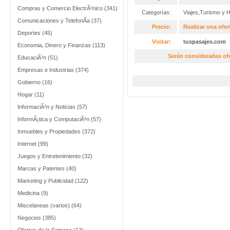
Compras y Comercio ElectrÃ³nico (341)
Categorías:
Viajes,Turismo y 
Comunicaciones y TelefonÃ­a (37)
Precio:
Realizar una ofer
Deportes (45)
Visitar:
tuspasajes.com
Economia, Dinero y Finanzas (113)
Serán consideradas of
EducaciÃ³n (51)
Empresas e Industrias (374)
Gobierno (16)
Hogar (11)
InformaciÃ³n y Noticias (57)
InformÃ¡tica y ComputaciÃ³n (57)
Inmuebles y Propiedades (372)
Internet (99)
Juegos y Entretenimiento (32)
Marcas y Patentes (40)
Marketing y Publicidad (122)
Medicina (9)
Miscelaneas (varios) (64)
Negocios (385)