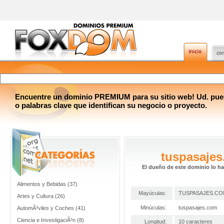
Encuentre un dominio PREMIUM para su sitio web! Ud. pue
o palabras clave que identifican su negocio o proyecto.
tuspasaje
El dueño de este dominio lo h
Alimentos y Bebidas (37)
Mayúculas:
TUSPASAJES.CO
Artes y Cultura (26)
Minúculas:
tuspasajes.com
AutomÃ³viles y Coches (41)
Ciencia e InvestigaciÃ³n (8)
Longitud:
10 caracteres