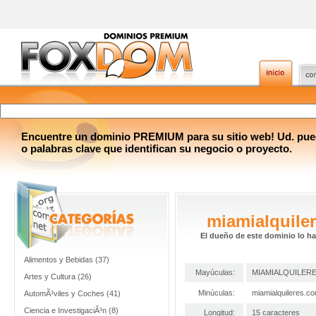
Encuentre un dominio PREMIUM para su sitio web! Ud. pue
o palabras clave que identifican su negocio o proyecto.
miamialquile
El dueño de este dominio lo h
Alimentos y Bebidas (37)
Mayúculas:
MIAMIALQUILER
Artes y Cultura (26)
Minúculas:
miamialquileres.c
AutomÃ³viles y Coches (41)
Ciencia e InvestigaciÃ³n (8)
Longitud:
15 caracteres