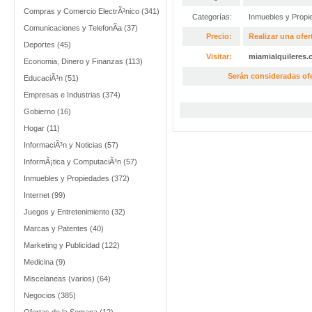
Compras y Comercio ElectrÃ³nico (341)
Categorías:
Inmuebles y Propi
Comunicaciones y TelefonÃ­a (37)
Precio:
Realizar una ofer
Deportes (45)
Visitar:
miamialquileres
Economia, Dinero y Finanzas (113)
Serán consideradas of
EducaciÃ³n (51)
Empresas e Industrias (374)
Gobierno (16)
Hogar (11)
InformaciÃ³n y Noticias (57)
InformÃ¡tica y ComputaciÃ³n (57)
Inmuebles y Propiedades (372)
Internet (99)
Juegos y Entretenimiento (32)
Marcas y Patentes (40)
Marketing y Publicidad (122)
Medicina (9)
Miscelaneas (varios) (64)
Negocios (385)