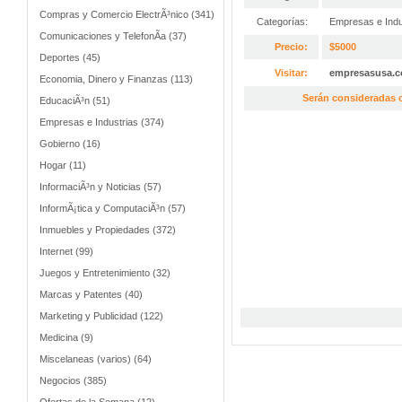
Compras y Comercio ElectrÃ³nico (341)
Categorías:
Empresas e Indu
Comunicaciones y TelefonÃ­a (37)
Precio:
$5000
Deportes (45)
Visitar:
empresasusa.
Economia, Dinero y Finanzas (113)
Serán consideradas o
EducaciÃ³n (51)
Empresas e Industrias (374)
Gobierno (16)
Hogar (11)
InformaciÃ³n y Noticias (57)
InformÃ¡tica y ComputaciÃ³n (57)
Inmuebles y Propiedades (372)
Internet (99)
Juegos y Entretenimiento (32)
Marcas y Patentes (40)
Marketing y Publicidad (122)
Medicina (9)
Miscelaneas (varios) (64)
Negocios (385)