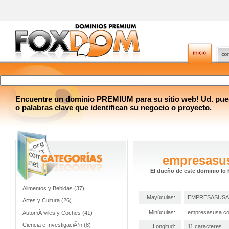
Encuentre un dominio PREMIUM para su sitio web! Ud. pue
o palabras clave que identifican su negocio o proyecto.
empresasu
El dueño de este dominio lo 
Alimentos y Bebidas (37)
Mayúculas:
EMPRESASUSA
Artes y Cultura (26)
Minúculas:
empresasusa.c
AutomÃ³viles y Coches (41)
Ciencia e InvestigaciÃ³n (8)
Longitud:
11 caracteres