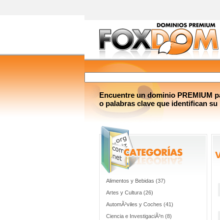
Encuentre un dominio PREMIUM par
o palabras clave que identifican su
Alimentos y Bebidas (37)
Artes y Cultura (26)
AutomÃ³viles y Coches (41)
Ciencia e InvestigaciÃ³n (8)