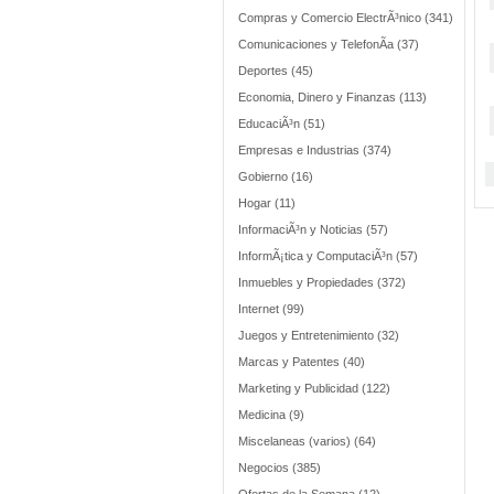
Compras y Comercio ElectrÃ³nico (341)
Comunicaciones y TelefonÃ­a (37)
Deportes (45)
Economia, Dinero y Finanzas (113)
EducaciÃ³n (51)
Empresas e Industrias (374)
Gobierno (16)
Hogar (11)
InformaciÃ³n y Noticias (57)
InformÃ¡tica y ComputaciÃ³n (57)
Inmuebles y Propiedades (372)
Internet (99)
Juegos y Entretenimiento (32)
Marcas y Patentes (40)
Marketing y Publicidad (122)
Medicina (9)
Miscelaneas (varios) (64)
Negocios (385)