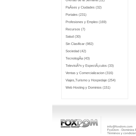
Ofertas de la Semana (12)
PaÃ­ses y Ciudades (32)
Portales (231)
Profesiones y Empleo (169)
Recursos (7)
Salud (30)
Sin Clasificar (982)
Sociedad (42)
TecnologÃ­a (43)
TelevisiÃ³n y EspectÃ¡culos (33)
Ventas y Comercializacion (316)
Viajes,Turismo y Hospedaje (254)
Web Hosting y Dominios (151)
info@foxdom.com
FoxDom - Dominios
Términos y condicio