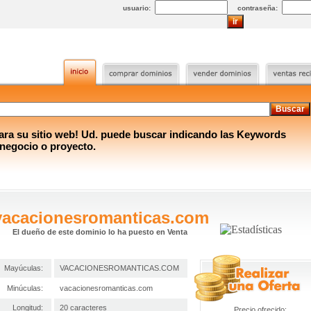
usuario:
contraseña:
a su sitio web! Ud. puede buscar indicando las Keywords
 negocio o proyecto.
vacacionesromanticas.com
El dueño de este dominio lo ha puesto en Venta
Mayúculas:
VACACIONESROMANTICAS.COM
Minúculas:
vacacionesromanticas.com
Longitud:
20 caracteres
Precio ofrecido: