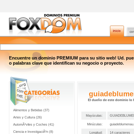
Encuentre un dominio PREMIUM para su sitio web! Ud. pue
o palabras clave que identifican su negocio o proyecto.
guiadeblum
El dueño de este dominio lo 
Alimentos y Bebidas (37)
Mayúculas:
GUIADEBLUME
Artes y Cultura (26)
Minúculas:
guiadeblumenau
AutomÃ³viles y Coches (41)
Ciencia e InvestigaciÃ³n (8)
Longitud:
14 caracteres