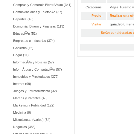
Compras y Comercio ElectrÃ³nico (341)
Categorías:
Viajes,Turismo 
Comunicaciones y TelefonÃ­a (37)
Precio:
Realizar una of
Deportes (45)
Visitar:
guiadeblumen
Economia, Dinero y Finanzas (113)
Serán consideradas o
EducaciÃ³n (51)
Empresas e Industrias (374)
Gobierno (16)
Hogar (11)
InformaciÃ³n y Noticias (57)
InformÃ¡tica y ComputaciÃ³n (57)
Inmuebles y Propiedades (372)
Internet (99)
Juegos y Entretenimiento (32)
Marcas y Patentes (40)
Marketing y Publicidad (122)
Medicina (9)
Miscelaneas (varios) (64)
Negocios (385)