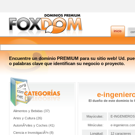
Encuentre un dominio PREMIUM para su sitio web! Ud. pue
o palabras clave que identifican su negocio o proyecto.
e-ingenier
El dueño de este dominio lo 
Alimentos y Bebidas (37)
Mayúculas:
E-INGENIERO
Artes y Cultura (26)
Minúculas:
e-ingenieros.co
AutomÃ³viles y Coches (41)
Ciencia e InvestigaciÃ³n (8)
Longitud:
12 caracteres