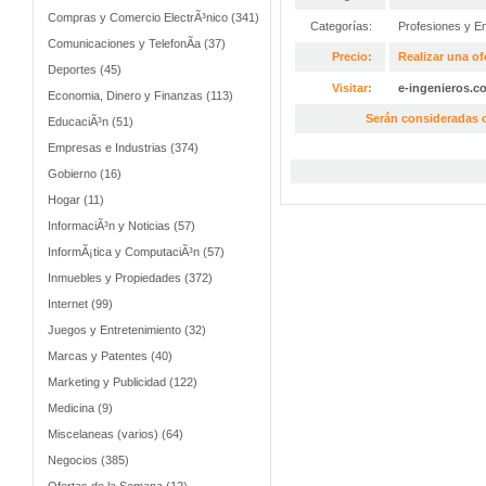
Compras y Comercio ElectrÃ³nico (341)
Categorías:
Profesiones y E
Comunicaciones y TelefonÃ­a (37)
Precio:
Realizar una of
Deportes (45)
Visitar:
e-ingenieros.c
Economia, Dinero y Finanzas (113)
Serán consideradas o
EducaciÃ³n (51)
Empresas e Industrias (374)
Gobierno (16)
Hogar (11)
InformaciÃ³n y Noticias (57)
InformÃ¡tica y ComputaciÃ³n (57)
Inmuebles y Propiedades (372)
Internet (99)
Juegos y Entretenimiento (32)
Marcas y Patentes (40)
Marketing y Publicidad (122)
Medicina (9)
Miscelaneas (varios) (64)
Negocios (385)