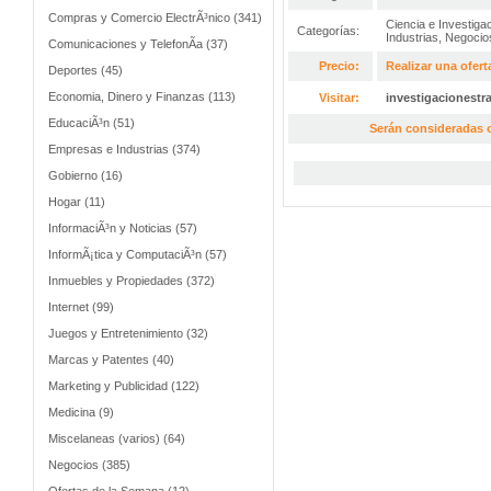
Compras y Comercio ElectrÃ³nico (341)
Ciencia e Investiga
Categorías:
Industrias
,
Negocio
Comunicaciones y TelefonÃ­a (37)
Precio:
Realizar una ofert
Deportes (45)
Economia, Dinero y Finanzas (113)
Visitar:
investigacionestr
EducaciÃ³n (51)
Serán consideradas o
Empresas e Industrias (374)
Gobierno (16)
Hogar (11)
InformaciÃ³n y Noticias (57)
InformÃ¡tica y ComputaciÃ³n (57)
Inmuebles y Propiedades (372)
Internet (99)
Juegos y Entretenimiento (32)
Marcas y Patentes (40)
Marketing y Publicidad (122)
Medicina (9)
Miscelaneas (varios) (64)
Negocios (385)