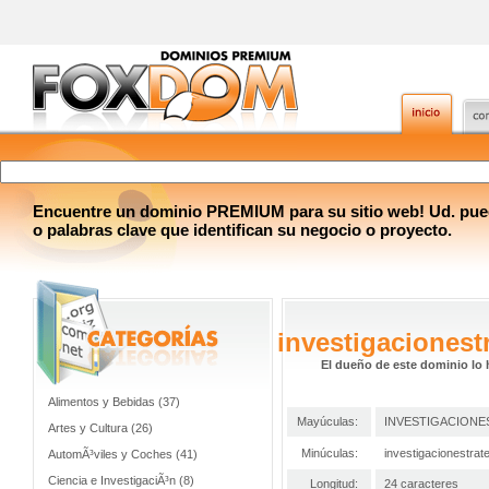
Encuentre un dominio PREMIUM para su sitio web! Ud. pue
o palabras clave que identifican su negocio o proyecto.
investigacionest
El dueño de este dominio lo 
Alimentos y Bebidas (37)
Mayúculas:
INVESTIGACIONE
Artes y Cultura (26)
Minúculas:
investigacionestrat
AutomÃ³viles y Coches (41)
Ciencia e InvestigaciÃ³n (8)
Longitud:
24 caracteres