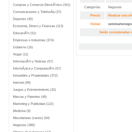
Compras y Comercio ElectrÃ³nico (341)
Categorías:
Negocios
Comunicaciones y TelefonÃ­a (37)
Precio:
Realizar una of
Deportes (45)
Visitar:
seminarionego
Economia, Dinero y Finanzas (113)
Serán consideradas o
EducaciÃ³n (51)
Empresas e Industrias (374)
Gobierno (16)
Hogar (11)
InformaciÃ³n y Noticias (57)
InformÃ¡tica y ComputaciÃ³n (57)
Inmuebles y Propiedades (372)
Internet (99)
Juegos y Entretenimiento (32)
Marcas y Patentes (40)
Marketing y Publicidad (122)
Medicina (9)
Miscelaneas (varios) (64)
Negocios (385)