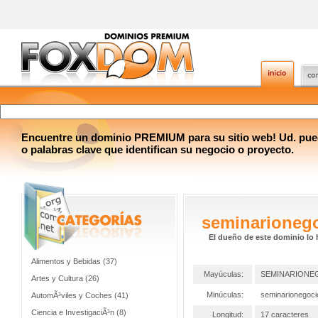
Encuentre un dominio PREMIUM para su sitio web! Ud. pue
o palabras clave que identifican su negocio o proyecto.
seminarioneg
El dueño de este dominio lo 
Alimentos y Bebidas (37)
Mayúculas:
SEMINARIONE
Artes y Cultura (26)
Minúculas:
seminarionegoc
AutomÃ³viles y Coches (41)
Ciencia e InvestigaciÃ³n (8)
Longitud:
17 caracteres