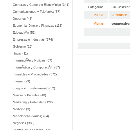
Compras y Comercio ElectrÃ³nico (341)
Categorías:
Sin Clasificar
Comunicaciones y TelefonÃ­a (37)
Precio:
VENDIDO!
Deportes (45)
Visitar:
segurosdea
Economia, Dinero y Finanzas (113)
EducaciÃ³n (51)
Empresas e Industrias (374)
Gobierno (16)
Hogar (11)
InformaciÃ³n y Noticias (57)
InformÃ¡tica y ComputaciÃ³n (57)
Inmuebles y Propiedades (372)
Internet (99)
Juegos y Entretenimiento (32)
Marcas y Patentes (40)
Marketing y Publicidad (122)
Medicina (9)
Miscelaneas (varios) (64)
Negocios (385)