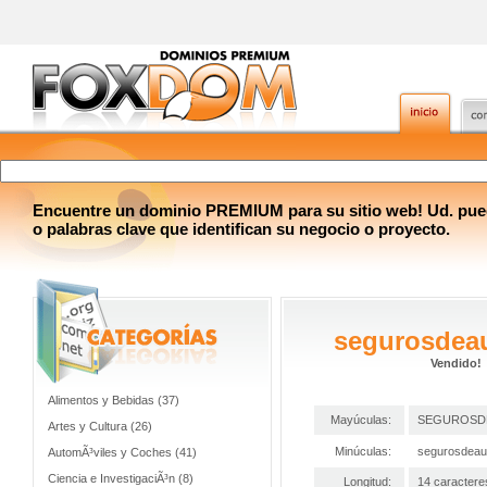
Encuentre un dominio PREMIUM para su sitio web! Ud. pue
o palabras clave que identifican su negocio o proyecto.
segurosdeau
Vendido!
Alimentos y Bebidas (37)
Mayúculas:
SEGUROSD
Artes y Cultura (26)
Minúculas:
segurosdeau
AutomÃ³viles y Coches (41)
Ciencia e InvestigaciÃ³n (8)
Longitud:
14 caractere