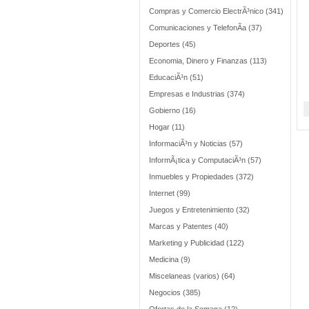
Compras y Comercio ElectrÃ³nico (341)
Comunicaciones y TelefonÃ­a (37)
Deportes (45)
Economia, Dinero y Finanzas (113)
EducaciÃ³n (51)
Empresas e Industrias (374)
Gobierno (16)
Hogar (11)
InformaciÃ³n y Noticias (57)
InformÃ¡tica y ComputaciÃ³n (57)
Inmuebles y Propiedades (372)
Internet (99)
Juegos y Entretenimiento (32)
Marcas y Patentes (40)
Marketing y Publicidad (122)
Medicina (9)
Miscelaneas (varios) (64)
Negocios (385)