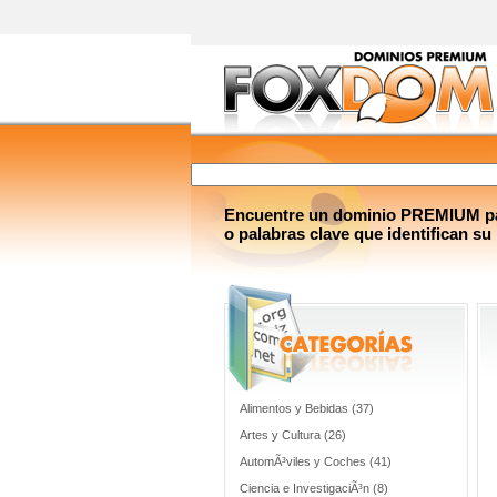
Encuentre un dominio PREMIUM par
o palabras clave que identifican su
Alimentos y Bebidas (37)
Artes y Cultura (26)
AutomÃ³viles y Coches (41)
Ciencia e InvestigaciÃ³n (8)