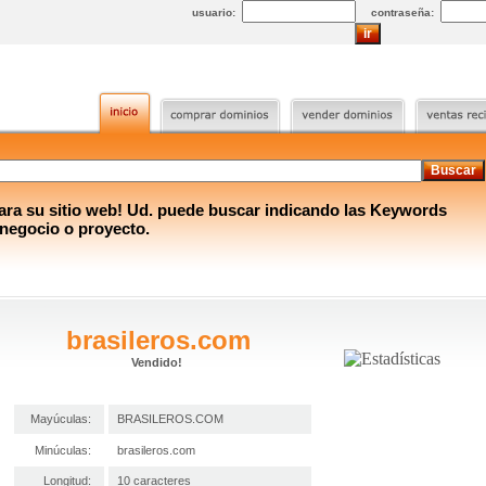
usuario:
contraseña:
a su sitio web! Ud. puede buscar indicando las Keywords
 negocio o proyecto.
brasileros.com
Vendido!
Mayúculas:
BRASILEROS.COM
Minúculas:
brasileros.com
Longitud:
10 caracteres