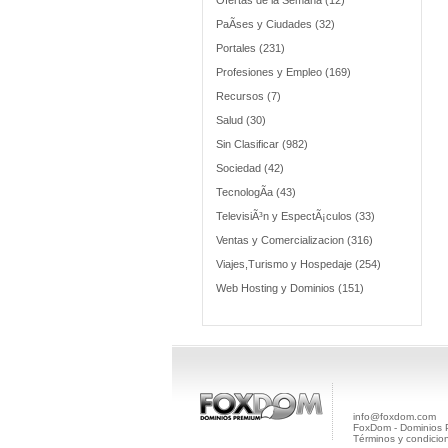
Ofertas de la Semana (12)
PaÃ­ses y Ciudades (32)
Portales (231)
Profesiones y Empleo (169)
Recursos (7)
Salud (30)
Sin Clasificar (982)
Sociedad (42)
TecnologÃ­a (43)
TelevisiÃ³n y EspectÃ¡culos (33)
Ventas y Comercializacion (316)
Viajes,Turismo y Hospedaje (254)
Web Hosting y Dominios (151)
info@foxdom.com
FoxDom - Dominios
Términos y condicio