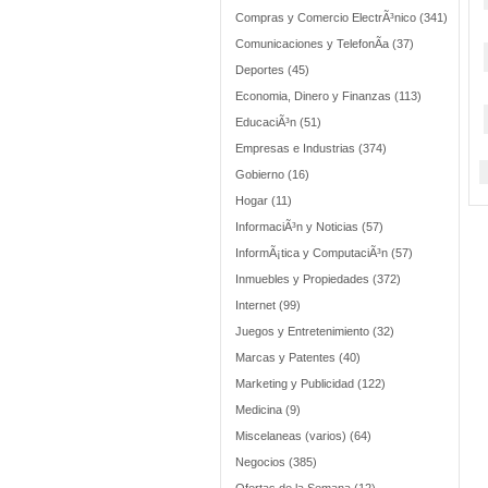
Compras y Comercio ElectrÃ³nico (341)
Comunicaciones y TelefonÃ­a (37)
Deportes (45)
Economia, Dinero y Finanzas (113)
EducaciÃ³n (51)
Empresas e Industrias (374)
Gobierno (16)
Hogar (11)
InformaciÃ³n y Noticias (57)
InformÃ¡tica y ComputaciÃ³n (57)
Inmuebles y Propiedades (372)
Internet (99)
Juegos y Entretenimiento (32)
Marcas y Patentes (40)
Marketing y Publicidad (122)
Medicina (9)
Miscelaneas (varios) (64)
Negocios (385)