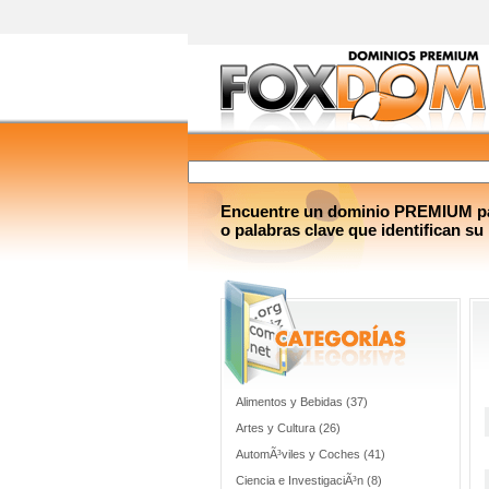
Encuentre un dominio PREMIUM par
o palabras clave que identifican su
Alimentos y Bebidas (37)
Artes y Cultura (26)
AutomÃ³viles y Coches (41)
Ciencia e InvestigaciÃ³n (8)