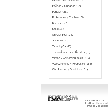
Ofertas de la Semana (12)
PaÃ­ses y Ciudades (32)
Portales (231)
Profesiones y Empleo (169)
Recursos (7)
Salud (30)
Sin Clasificar (982)
Sociedad (42)
TecnologÃ­a (43)
TelevisiÃ³n y EspectÃ¡culos (33)
Ventas y Comercializacion (316)
Viajes,Turismo y Hospedaje (254)
Web Hosting y Dominios (151)
info@foxdom.com
FoxDom - Dominios
Términos y condicio