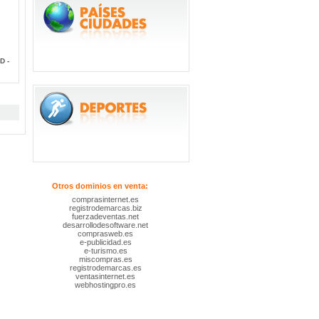
D -
Otros dominios en venta:
comprasinternet.es
registrodemarcas.biz
fuerzadeventas.net
desarrollodesoftware.net
comprasweb.es
e-publicidad.es
e-turismo.es
miscompras.es
registrodemarcas.es
ventasinternet.es
webhostingpro.es