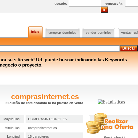
usuario:
contraseña:
a su sitio web! Ud. puede buscar indicando las Keywords
 negocio o proyecto.
comprasinternet.es
El dueño de este dominio lo ha puesto en Venta
Mayúculas:
COMPRASINTERNET.ES
Minúculas:
comprasinternet.es
Longitud:
15 caracteres
Precio ofrecido: