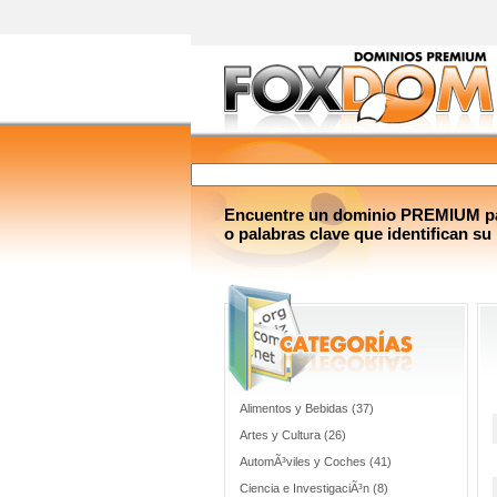
Encuentre un dominio PREMIUM par
o palabras clave que identifican su
Alimentos y Bebidas (37)
Artes y Cultura (26)
AutomÃ³viles y Coches (41)
Ciencia e InvestigaciÃ³n (8)