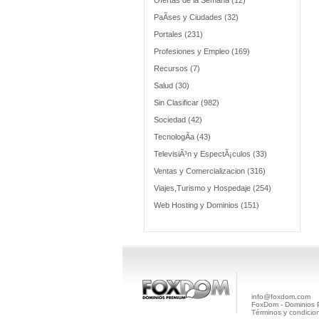
Ofertas de la Semana (12)
PaÃ­ses y Ciudades (32)
Portales (231)
Profesiones y Empleo (169)
Recursos (7)
Salud (30)
Sin Clasificar (982)
Sociedad (42)
TecnologÃ­a (43)
TelevisiÃ³n y EspectÃ¡culos (33)
Ventas y Comercializacion (316)
Viajes,Turismo y Hospedaje (254)
Web Hosting y Dominios (151)
info@foxdom.com
FoxDom - Dominios
Términos y condicio