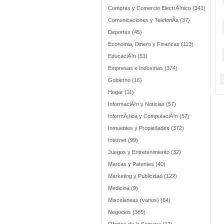
Compras y Comercio ElectrÃ³nico (341)
Comunicaciones y TelefonÃ­a (37)
Deportes (45)
Economia, Dinero y Finanzas (113)
EducaciÃ³n (51)
Empresas e Industrias (374)
Gobierno (16)
Hogar (11)
InformaciÃ³n y Noticias (57)
InformÃ¡tica y ComputaciÃ³n (57)
Inmuebles y Propiedades (372)
Internet (99)
Juegos y Entretenimiento (32)
Marcas y Patentes (40)
Marketing y Publicidad (122)
Medicina (9)
Miscelaneas (varios) (64)
Negocios (385)