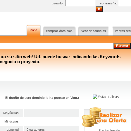
usuario:
contraseña:
a su sitio web! Ud. puede buscar indicando las Keywords
 negocio o proyecto.
El dueño de este dominio lo ha puesto en Venta
Mayúculas:
Minúculas:
Longitud:
0 caracteres
Precio ofrecido: