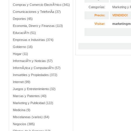
Compras y Comercio ElectrÃ³nico (341)
Categorías:
Marketing y 
Comunicaciones y TelefonÃ­a (37)
Precio:
VENDIDO!
Deportes (45)
Visitar:
marketingm
Economia, Dinero y Finanzas (113)
EducaciÃ³n (51)
Empresas e Industrias (374)
Gobierno (16)
Hogar (11)
InformaciÃ³n y Noticias (57)
InformÃ¡tica y ComputaciÃ³n (57)
Inmuebles y Propiedades (372)
Internet (99)
Juegos y Entretenimiento (32)
Marcas y Patentes (40)
Marketing y Publicidad (122)
Medicina (9)
Miscelaneas (varios) (64)
Negocios (385)