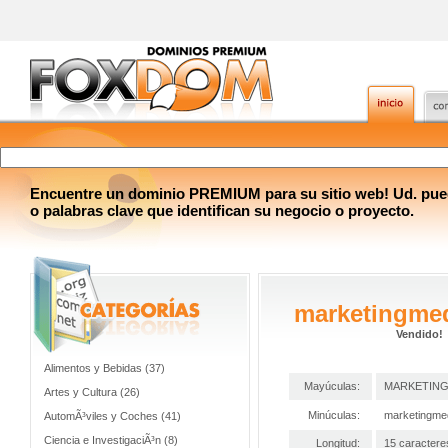
Encuentre un dominio PREMIUM para su sitio web! Ud. pue
o palabras clave que identifican su negocio o proyecto.
marketingme
Vendido!
Alimentos y Bebidas (37)
Mayúculas:
MARKETIN
Artes y Cultura (26)
Minúculas:
marketingme
AutomÃ³viles y Coches (41)
Ciencia e InvestigaciÃ³n (8)
Longitud:
15 caractere