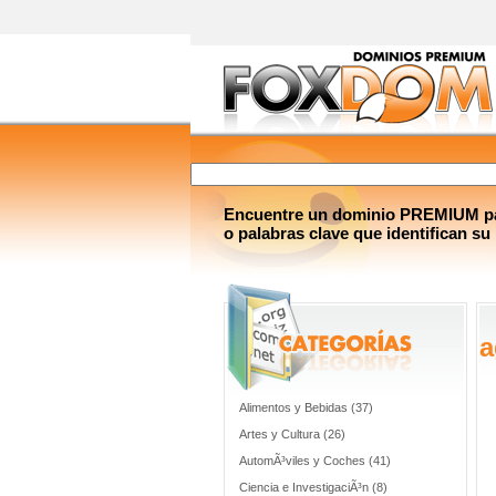
Encuentre un dominio PREMIUM par
o palabras clave que identifican su
a
Alimentos y Bebidas (37)
Artes y Cultura (26)
AutomÃ³viles y Coches (41)
Ciencia e InvestigaciÃ³n (8)