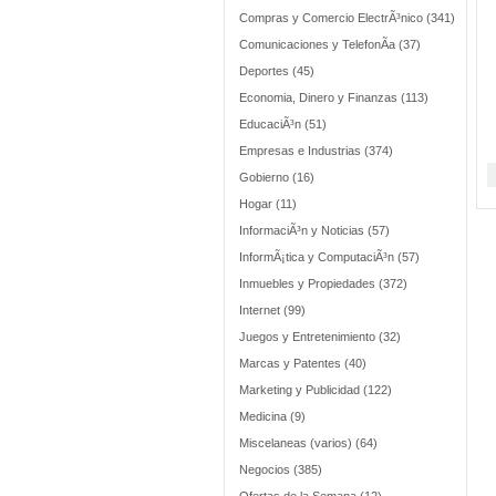
Compras y Comercio ElectrÃ³nico (341)
Comunicaciones y TelefonÃ­a (37)
Deportes (45)
Economia, Dinero y Finanzas (113)
EducaciÃ³n (51)
Empresas e Industrias (374)
Gobierno (16)
Hogar (11)
InformaciÃ³n y Noticias (57)
InformÃ¡tica y ComputaciÃ³n (57)
Inmuebles y Propiedades (372)
Internet (99)
Juegos y Entretenimiento (32)
Marcas y Patentes (40)
Marketing y Publicidad (122)
Medicina (9)
Miscelaneas (varios) (64)
Negocios (385)