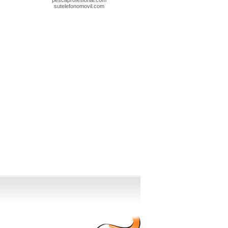
pescaprofesional.com
sutelefonomovil.com