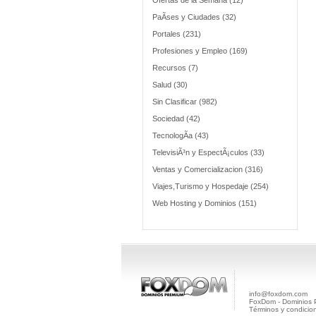
Ofertas de la Semana (12)
PaÃ­ses y Ciudades (32)
Portales (231)
Profesiones y Empleo (169)
Recursos (7)
Salud (30)
Sin Clasificar (982)
Sociedad (42)
TecnologÃ­a (43)
TelevisiÃ³n y EspectÃ¡culos (33)
Ventas y Comercializacion (316)
Viajes,Turismo y Hospedaje (254)
Web Hosting y Dominios (151)
info@foxdom.com
FoxDom - Dominios
Términos y condicio