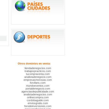
Otros dominios en venta:
tiendadenegocios.com
trabajospracticos.com
tucompraventa.com
analistadenegocio.com
empresasmorosas.com
forofans.com
mundoeventos.com
portaldenegocio.com
agenciasdepublicidade.com
analistadenegocios.com
onlinecompra.com
cordobaguide.com
enviosgratis.com
forodeinversiones.com