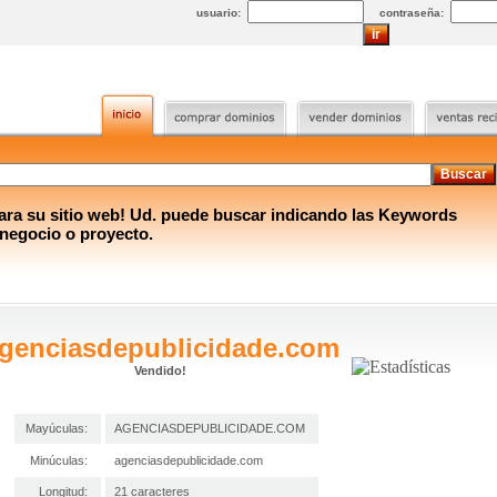
usuario:
contraseña:
a su sitio web! Ud. puede buscar indicando las Keywords
 negocio o proyecto.
genciasdepublicidade.com
Vendido!
Mayúculas:
AGENCIASDEPUBLICIDADE.COM
Minúculas:
agenciasdepublicidade.com
Longitud:
21 caracteres