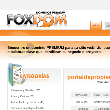
Encuentre un dominio PREMIUM para su sitio web! Ud. pue
o palabras clave que identifican su negocio o proyecto.
portaldepropi
Vendido!
Alimentos y Bebidas (37)
Mayúculas:
PORTALDE
Artes y Cultura (26)
Minúculas:
portaldepro
AutomÃ³viles y Coches (41)
Ciencia e InvestigaciÃ³n (8)
Longitud:
19 caractere