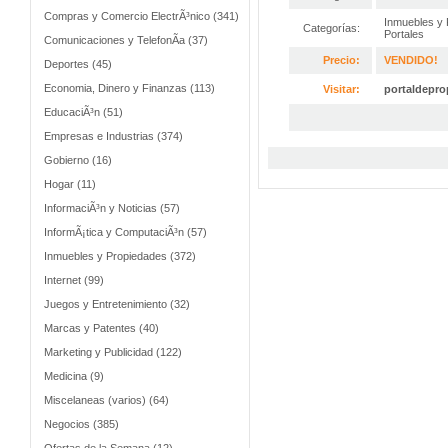
Compras y Comercio ElectrÃ³nico (341)
Inmuebles y
Categorías:
Portales
Comunicaciones y TelefonÃ­a (37)
Precio:
VENDIDO!
Deportes (45)
Economia, Dinero y Finanzas (113)
Visitar:
portaldepr
EducaciÃ³n (51)
Empresas e Industrias (374)
Gobierno (16)
Hogar (11)
InformaciÃ³n y Noticias (57)
InformÃ¡tica y ComputaciÃ³n (57)
Inmuebles y Propiedades (372)
Internet (99)
Juegos y Entretenimiento (32)
Marcas y Patentes (40)
Marketing y Publicidad (122)
Medicina (9)
Miscelaneas (varios) (64)
Negocios (385)