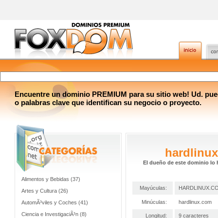
Encuentre un dominio PREMIUM para su sitio web! Ud. pue
o palabras clave que identifican su negocio o proyecto.
hardlinu
El dueño de este dominio lo 
Alimentos y Bebidas (37)
Mayúculas:
HARDLINUX.C
Artes y Cultura (26)
Minúculas:
hardlinux.com
AutomÃ³viles y Coches (41)
Ciencia e InvestigaciÃ³n (8)
Longitud:
9 caracteres