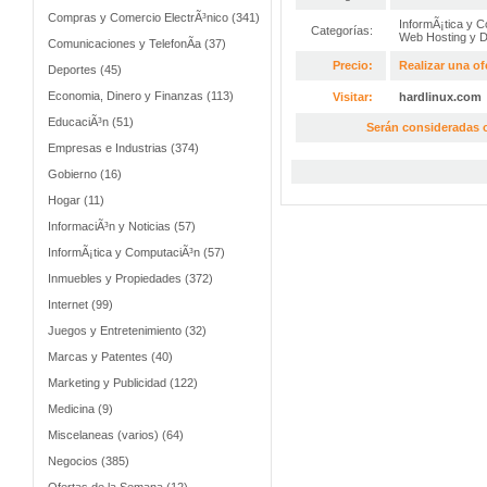
Compras y Comercio ElectrÃ³nico (341)
InformÃ¡tica y 
Categorías:
Web Hosting y 
Comunicaciones y TelefonÃ­a (37)
Precio:
Realizar una of
Deportes (45)
Economia, Dinero y Finanzas (113)
Visitar:
hardlinux.com
EducaciÃ³n (51)
Serán consideradas o
Empresas e Industrias (374)
Gobierno (16)
Hogar (11)
InformaciÃ³n y Noticias (57)
InformÃ¡tica y ComputaciÃ³n (57)
Inmuebles y Propiedades (372)
Internet (99)
Juegos y Entretenimiento (32)
Marcas y Patentes (40)
Marketing y Publicidad (122)
Medicina (9)
Miscelaneas (varios) (64)
Negocios (385)