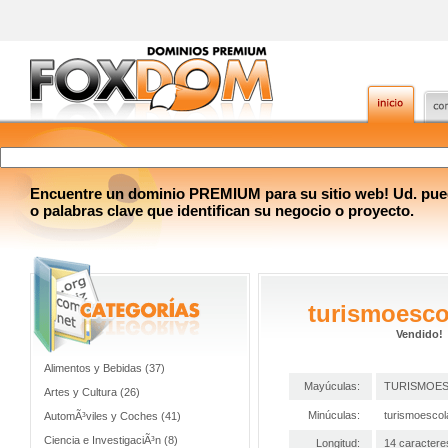
Encuentre un dominio PREMIUM para su sitio web! Ud. pue
o palabras clave que identifican su negocio o proyecto.
turismoesco
Vendido!
Alimentos y Bebidas (37)
Mayúculas:
TURISMOE
Artes y Cultura (26)
Minúculas:
turismoescol
AutomÃ³viles y Coches (41)
Ciencia e InvestigaciÃ³n (8)
Longitud:
14 caractere