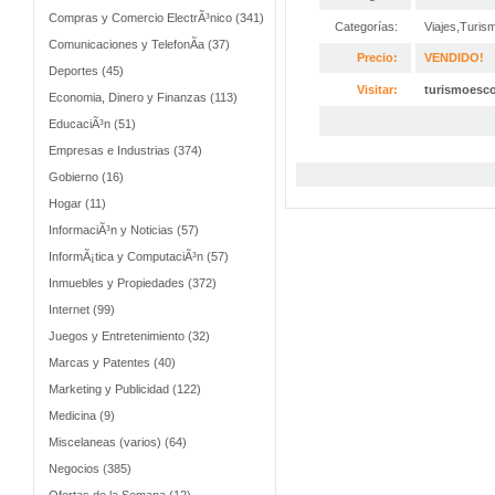
Compras y Comercio ElectrÃ³nico (341)
Categorías:
Viajes,Turis
Comunicaciones y TelefonÃ­a (37)
Precio:
VENDIDO!
Deportes (45)
Visitar:
turismoesco
Economia, Dinero y Finanzas (113)
EducaciÃ³n (51)
Empresas e Industrias (374)
Gobierno (16)
Hogar (11)
InformaciÃ³n y Noticias (57)
InformÃ¡tica y ComputaciÃ³n (57)
Inmuebles y Propiedades (372)
Internet (99)
Juegos y Entretenimiento (32)
Marcas y Patentes (40)
Marketing y Publicidad (122)
Medicina (9)
Miscelaneas (varios) (64)
Negocios (385)