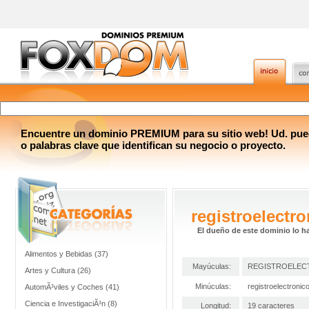
Encuentre un dominio PREMIUM para su sitio web! Ud. pue
o palabras clave que identifican su negocio o proyecto.
registroelectr
El dueño de este dominio lo h
Alimentos y Bebidas (37)
Mayúculas:
REGISTROELEC
Artes y Cultura (26)
Minúculas:
registroelectroni
AutomÃ³viles y Coches (41)
Ciencia e InvestigaciÃ³n (8)
Longitud:
19 caracteres