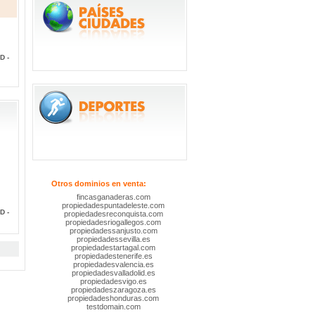
D -
Otros dominios en venta:
fincasganaderas.com
propiedadespuntadeleste.com
D -
propiedadesreconquista.com
propiedadesriogallegos.com
propiedadessanjusto.com
propiedadessevilla.es
propiedadestartagal.com
propiedadestenerife.es
propiedadesvalencia.es
propiedadesvalladolid.es
propiedadesvigo.es
propiedadeszaragoza.es
propiedadeshonduras.com
testdomain.com