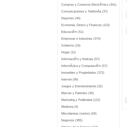
Compras y Comercio ElectrÃ³nico (341)
Comunicaciones y TelefonÃ­a (37)
Deportes (45)
Economia, Dinero y Finanzas (113)
EducaciÃ³n (51)
Empresas e Industrias (374)
Gobierno (16)
Hogar (11)
InformaciÃ³n y Noticias (57)
InformÃ¡tica y ComputaciÃ³n (57)
Inmuebles y Propiedades (372)
Internet (99)
Juegos y Entretenimiento (32)
Marcas y Patentes (40)
Marketing y Publicidad (122)
Medicina (9)
Miscelaneas (varios) (64)
Negocios (385)