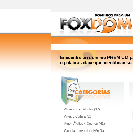
Encuentre un dominio PREMIUM par
o palabras clave que identifican su
Alimentos y Bebidas (37)
Artes y Cultura (26)
AutomÃ³viles y Coches (41)
Ciencia e InvestigaciÃ³n (8)