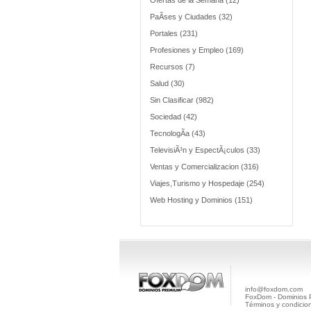
Ofertas de la Semana (12)
PaÃ­ses y Ciudades (32)
Portales (231)
Profesiones y Empleo (169)
Recursos (7)
Salud (30)
Sin Clasificar (982)
Sociedad (42)
TecnologÃ­a (43)
TelevisiÃ³n y EspectÃ¡culos (33)
Ventas y Comercializacion (316)
Viajes,Turismo y Hospedaje (254)
Web Hosting y Dominios (151)
info@foxdom.com
FoxDom - Dominios
Términos y condicio