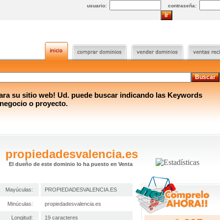
usuario:
contraseña:
a su sitio web! Ud. puede buscar indicando las Keywords
 negocio o proyecto.
propiedadesvalencia.es
El dueño de este dominio lo ha puesto en Venta
Mayúculas:
PROPIEDADESVALENCIA.ES
Minúculas:
propiedadesvalencia.es
Longitud:
19 caracteres