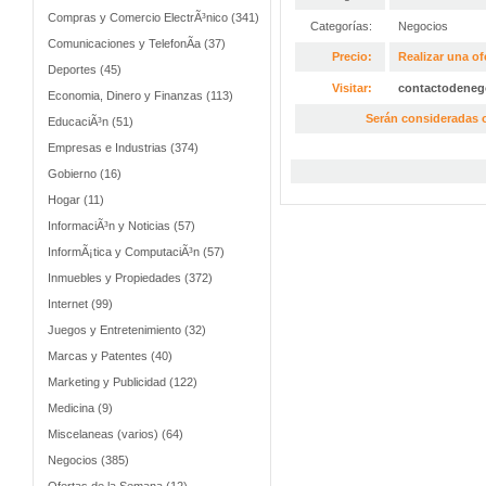
Compras y Comercio ElectrÃ³nico (341)
Categorías:
Negocios
Comunicaciones y TelefonÃ­a (37)
Precio:
Realizar una of
Deportes (45)
Visitar:
contactodeneg
Economia, Dinero y Finanzas (113)
Serán consideradas o
EducaciÃ³n (51)
Empresas e Industrias (374)
Gobierno (16)
Hogar (11)
InformaciÃ³n y Noticias (57)
InformÃ¡tica y ComputaciÃ³n (57)
Inmuebles y Propiedades (372)
Internet (99)
Juegos y Entretenimiento (32)
Marcas y Patentes (40)
Marketing y Publicidad (122)
Medicina (9)
Miscelaneas (varios) (64)
Negocios (385)