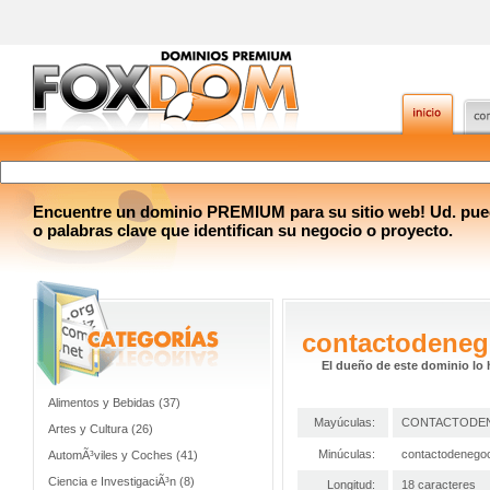
Encuentre un dominio PREMIUM para su sitio web! Ud. pue
o palabras clave que identifican su negocio o proyecto.
contactodeneg
El dueño de este dominio lo 
Alimentos y Bebidas (37)
Mayúculas:
CONTACTODE
Artes y Cultura (26)
Minúculas:
contactodenego
AutomÃ³viles y Coches (41)
Ciencia e InvestigaciÃ³n (8)
Longitud:
18 caracteres