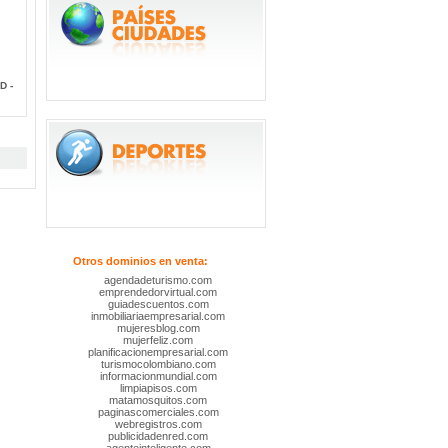
D -
Otros dominios en venta:
agendadeturismo.com
emprendedorvirtual.com
guiadescuentos.com
inmobiliariaempresarial.com
mujeresblog.com
mujerfeliz.com
planificacionempresarial.com
turismocolombiano.com
informacionmundial.com
limpiapisos.com
matamosquitos.com
paginascomerciales.com
webregistros.com
publicidadenred.com