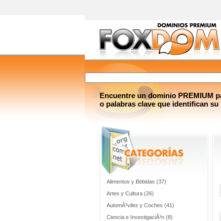
Encuentre un dominio PREMIUM par
o palabras clave que identifican su
Alimentos y Bebidas (37)
Artes y Cultura (26)
AutomÃ³viles y Coches (41)
Ciencia e InvestigaciÃ³n (8)