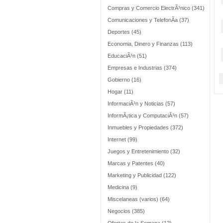
Compras y Comercio ElectrÃ³nico (341)
Comunicaciones y TelefonÃ­a (37)
Deportes (45)
Economia, Dinero y Finanzas (113)
EducaciÃ³n (51)
Empresas e Industrias (374)
Gobierno (16)
Hogar (11)
InformaciÃ³n y Noticias (57)
InformÃ¡tica y ComputaciÃ³n (57)
Inmuebles y Propiedades (372)
Internet (99)
Juegos y Entretenimiento (32)
Marcas y Patentes (40)
Marketing y Publicidad (122)
Medicina (9)
Miscelaneas (varios) (64)
Negocios (385)