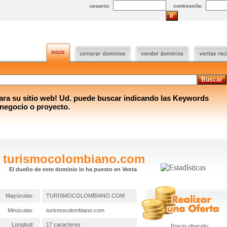
usuario:
contraseña:
a su sitio web! Ud. puede buscar indicando las Keywords
 negocio o proyecto.
turismocolombiano.com
El dueño de este dominio lo ha puesto en Venta
Mayúculas:
TURISMOCOLOMBIANO.COM
Minúculas:
turismocolombiano.com
Longitud:
17 caracteres
Precio ofrecido: