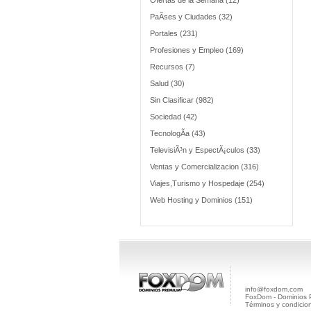
Ofertas de la Semana (12)
PaÃ­ses y Ciudades (32)
Portales (231)
Profesiones y Empleo (169)
Recursos (7)
Salud (30)
Sin Clasificar (982)
Sociedad (42)
TecnologÃ­a (43)
TelevisiÃ³n y EspectÃ¡culos (33)
Ventas y Comercializacion (316)
Viajes,Turismo y Hospedaje (254)
Web Hosting y Dominios (151)
info@foxdom.com
FoxDom - Dominios
Términos y condicio