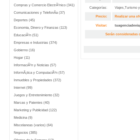
Compras y Comercio ElectrÃ³nico (341)
Categorías:
Viajes,Turismo 
Comunicaciones y TelefonÃ­a (37)
Precio:
Realizar una of
Deportes (45)
Visitar:
tuagenciadevia
Economia, Dinero y Finanzas (113)
Serán consideradas o
EducaciÃ³n (51)
Empresas e Industrias (374)
Gobierno (16)
Hogar (11)
InformaciÃ³n y Noticias (57)
InformÃ¡tica y ComputaciÃ³n (57)
Inmuebles y Propiedades (372)
Internet (99)
Juegos y Entretenimiento (32)
Marcas y Patentes (40)
Marketing y Publicidad (122)
Medicina (9)
Miscelaneas (varios) (64)
Negocios (385)