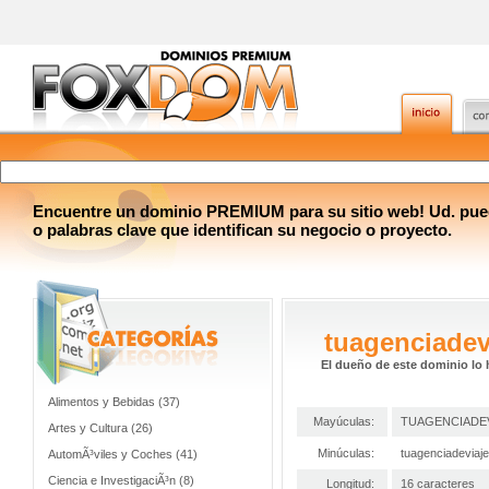
Encuentre un dominio PREMIUM para su sitio web! Ud. pue
o palabras clave que identifican su negocio o proyecto.
tuagenciadev
El dueño de este dominio lo 
Alimentos y Bebidas (37)
Mayúculas:
TUAGENCIADE
Artes y Cultura (26)
Minúculas:
tuagenciadeviaj
AutomÃ³viles y Coches (41)
Ciencia e InvestigaciÃ³n (8)
Longitud:
16 caracteres