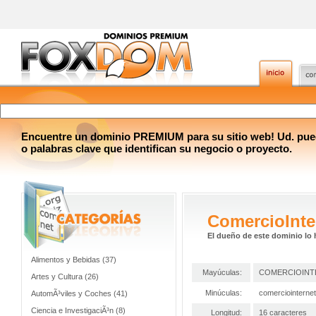
Encuentre un dominio PREMIUM para su sitio web! Ud. pue
o palabras clave que identifican su negocio o proyecto.
ComercioInte
El dueño de este dominio lo 
Alimentos y Bebidas (37)
Mayúculas:
COMERCIOINT
Artes y Cultura (26)
Minúculas:
comerciointerne
AutomÃ³viles y Coches (41)
Ciencia e InvestigaciÃ³n (8)
Longitud:
16 caracteres