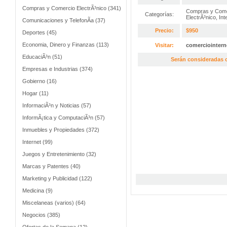
Compras y Comercio ElectrÃ³nico (341)
Compras y Come
Categorías:
ElectrÃ³nico
,
Int
Comunicaciones y TelefonÃ­a (37)
Precio:
$950
Deportes (45)
Economia, Dinero y Finanzas (113)
Visitar:
comerciointer
EducaciÃ³n (51)
Serán consideradas o
Empresas e Industrias (374)
Gobierno (16)
Hogar (11)
InformaciÃ³n y Noticias (57)
InformÃ¡tica y ComputaciÃ³n (57)
Inmuebles y Propiedades (372)
Internet (99)
Juegos y Entretenimiento (32)
Marcas y Patentes (40)
Marketing y Publicidad (122)
Medicina (9)
Miscelaneas (varios) (64)
Negocios (385)