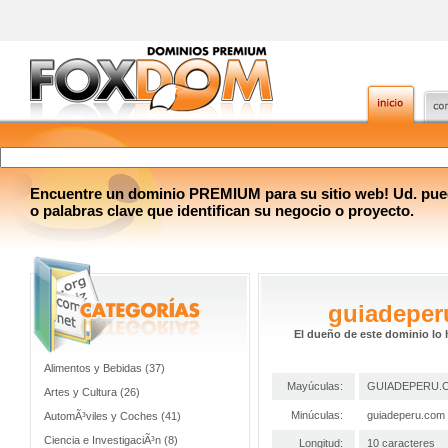
Encuentre un dominio PREMIUM para su sitio web! Ud. pue
o palabras clave que identifican su negocio o proyecto.
guiadepe
El dueño de este dominio lo 
Alimentos y Bebidas (37)
Mayúculas:
GUIADEPERU.
Artes y Cultura (26)
Minúculas:
guiadeperu.com
AutomÃ³viles y Coches (41)
Ciencia e InvestigaciÃ³n (8)
Longitud:
10 caracteres