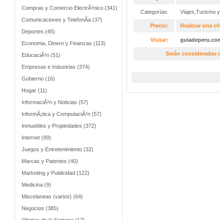
Compras y Comercio ElectrÃ³nico (341)
Categorías:
Viajes,Turismo 
Comunicaciones y TelefonÃ­a (37)
Precio:
Realizar una of
Deportes (45)
Visitar:
guiadeperu.co
Economia, Dinero y Finanzas (113)
Serán consideradas o
EducaciÃ³n (51)
Empresas e Industrias (374)
Gobierno (16)
Hogar (11)
InformaciÃ³n y Noticias (57)
InformÃ¡tica y ComputaciÃ³n (57)
Inmuebles y Propiedades (372)
Internet (99)
Juegos y Entretenimiento (32)
Marcas y Patentes (40)
Marketing y Publicidad (122)
Medicina (9)
Miscelaneas (varios) (64)
Negocios (385)