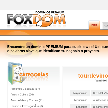
Encuentre un dominio PREMIUM para su sitio web! Ud. pue
o palabras clave que identifican su negocio o proyecto.
tourdevin
Vendido!
Alimentos y Bebidas (37)
Mayúculas:
TOURDEVI
Artes y Cultura (26)
Minúculas:
tourdevinos
AutomÃ³viles y Coches (41)
Ciencia e InvestigaciÃ³n (8)
Longitud:
11 caractere