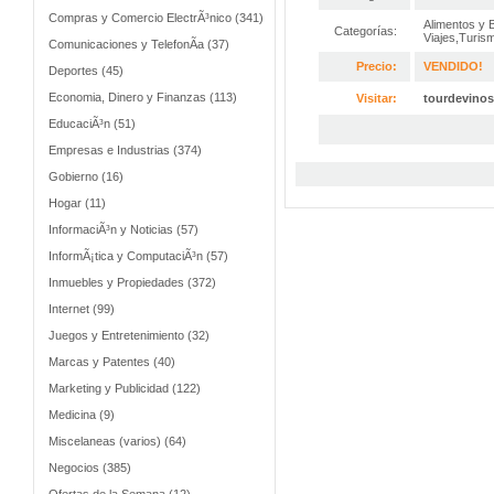
Compras y Comercio ElectrÃ³nico (341)
Alimentos y 
Categorías:
Viajes,Turis
Comunicaciones y TelefonÃ­a (37)
Precio:
VENDIDO!
Deportes (45)
Economia, Dinero y Finanzas (113)
Visitar:
tourdevino
EducaciÃ³n (51)
Empresas e Industrias (374)
Gobierno (16)
Hogar (11)
InformaciÃ³n y Noticias (57)
InformÃ¡tica y ComputaciÃ³n (57)
Inmuebles y Propiedades (372)
Internet (99)
Juegos y Entretenimiento (32)
Marcas y Patentes (40)
Marketing y Publicidad (122)
Medicina (9)
Miscelaneas (varios) (64)
Negocios (385)