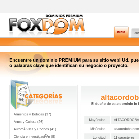
Encuentre un dominio PREMIUM para su sitio web! Ud. pue
o palabras clave que identifican su negocio o proyecto.
altacordo
El dueño de este dominio lo 
Alimentos y Bebidas (37)
Mayúculas:
ALTACORDOBA
Artes y Cultura (26)
Minúculas:
altacordoba.com
AutomÃ³viles y Coches (41)
Ciencia e InvestigaciÃ³n (8)
Longitud:
11 caracteres