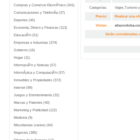
Compras y Comercio ElectrÃ³nico (341)
Categorías:
Viajes,Turismo 
Comunicaciones y TelefonÃ­a (37)
Precio:
Realizar una of
Deportes (45)
Visitar:
altacordoba.c
Economia, Dinero y Finanzas (113)
Serán consideradas o
EducaciÃ³n (51)
Empresas e Industrias (374)
Gobierno (16)
Hogar (11)
InformaciÃ³n y Noticias (57)
InformÃ¡tica y ComputaciÃ³n (57)
Inmuebles y Propiedades (372)
Internet (99)
Juegos y Entretenimiento (32)
Marcas y Patentes (40)
Marketing y Publicidad (122)
Medicina (9)
Miscelaneas (varios) (64)
Negocios (385)