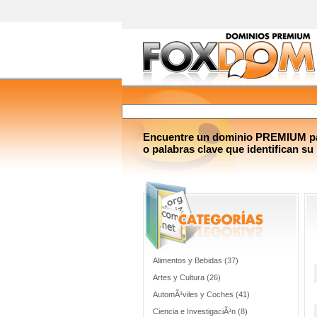
Encuentre un dominio PREMIUM par
o palabras clave que identifican su
Alimentos y Bebidas (37)
Artes y Cultura (26)
AutomÃ³viles y Coches (41)
Ciencia e InvestigaciÃ³n (8)