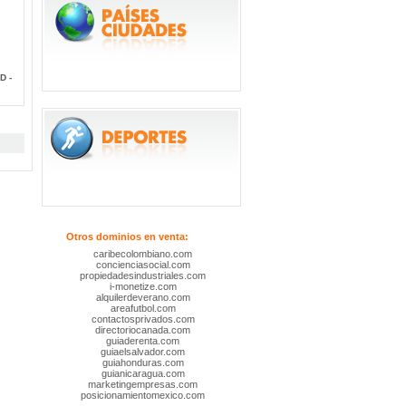
D -
Otros dominios en venta:
caribecolombiano.com
concienciasocial.com
propiedadesindustriales.com
i-monetize.com
alquilerdeverano.com
areafutbol.com
contactosprivados.com
directoriocanada.com
guiaderenta.com
guiaelsalvador.com
guiahonduras.com
guianicaragua.com
marketingempresas.com
posicionamientomexico.com