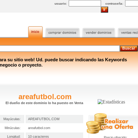
usuario:
contraseña:
a su sitio web! Ud. puede buscar indicando las Keywords
 negocio o proyecto.
areafutbol.com
El dueño de este dominio lo ha puesto en Venta
Mayúculas:
AREAFUTBOL.COM
Minúculas:
areafutbol.com
Longitud:
10 caracteres
Precio ofrecido: