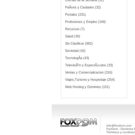
Ofertas de la Semana (12)
PaÃ­ses y Ciudades (32)
Portales (231)
Profesiones y Empleo (169)
Recursos (7)
Salud (30)
Sin Clasificar (982)
Sociedad (42)
TecnologÃ­a (43)
TelevisiÃ³n y EspectÃ¡culos (33)
Ventas y Comercializacion (316)
Viajes,Turismo y Hospedaje (254)
Web Hosting y Dominios (151)
info@foxdom.com
FoxDom - Dominios
Términos y condicio