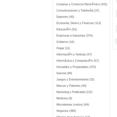
Compras y Comercio ElectrÃ³nico (341)
Comunicaciones y TelefonÃ­a (37)
Deportes (45)
Economia, Dinero y Finanzas (113)
EducaciÃ³n (51)
Empresas e Industrias (374)
Gobierno (16)
Hogar (11)
InformaciÃ³n y Noticias (57)
InformÃ¡tica y ComputaciÃ³n (57)
Inmuebles y Propiedades (372)
Internet (99)
Juegos y Entretenimiento (32)
Marcas y Patentes (40)
Marketing y Publicidad (122)
Medicina (9)
Miscelaneas (varios) (64)
Negocios (385)