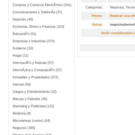
Compras y Comercio ElectrÃ³nico (341)
Categorías:
Negocios
,
Tecno
Comunicaciones y TelefonÃ­a (37)
Precio:
Realizar una ofe
Deportes (45)
Visitar:
negocioytecno
Economia, Dinero y Finanzas (113)
Serán consideradas o
EducaciÃ³n (51)
Empresas e Industrias (374)
Gobierno (16)
Hogar (11)
InformaciÃ³n y Noticias (57)
InformÃ¡tica y ComputaciÃ³n (57)
Inmuebles y Propiedades (372)
Internet (99)
Juegos y Entretenimiento (32)
Marcas y Patentes (40)
Marketing y Publicidad (122)
Medicina (9)
Miscelaneas (varios) (64)
Negocios (385)