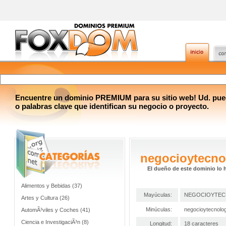
Encuentre un dominio PREMIUM para su sitio web! Ud. pue
o palabras clave que identifican su negocio o proyecto.
negocioytecno
El dueño de este dominio lo 
Alimentos y Bebidas (37)
Mayúculas:
NEGOCIOYTEC
Artes y Cultura (26)
Minúculas:
negocioytecnolo
AutomÃ³viles y Coches (41)
Ciencia e InvestigaciÃ³n (8)
Longitud:
18 caracteres