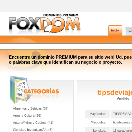
Encuentre un dominio PREMIUM para su sitio web! Ud. pue
o palabras clave que identifican su negocio o proyecto.
tipsdevia
Vendido!
Alimentos y Bebidas (37)
Mayúculas:
TIPSDEVIA
Artes y Cultura (26)
Minúculas:
tipsdeviaje.
AutomÃ³viles y Coches (41)
Ciencia e InvestigaciÃ³n (8)
Longitud:
11 caractere