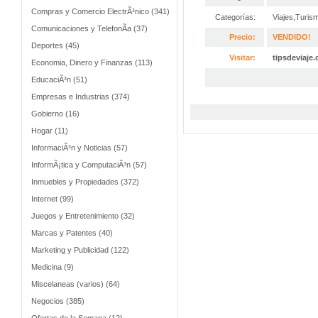
Compras y Comercio ElectrÃ³nico (341)
Categorías:
Viajes,Turis
Comunicaciones y TelefonÃ­a (37)
Precio:
VENDIDO!
Deportes (45)
Visitar:
tipsdeviaje
Economia, Dinero y Finanzas (113)
EducaciÃ³n (51)
Empresas e Industrias (374)
Gobierno (16)
Hogar (11)
InformaciÃ³n y Noticias (57)
InformÃ¡tica y ComputaciÃ³n (57)
Inmuebles y Propiedades (372)
Internet (99)
Juegos y Entretenimiento (32)
Marcas y Patentes (40)
Marketing y Publicidad (122)
Medicina (9)
Miscelaneas (varios) (64)
Negocios (385)