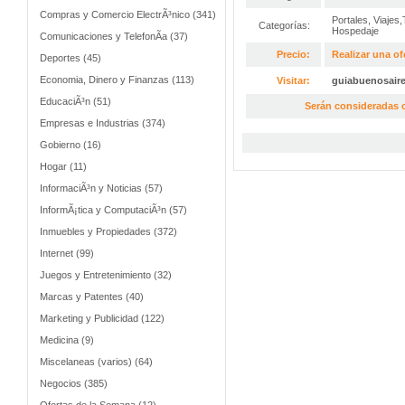
Compras y Comercio ElectrÃ³nico (341)
Portales
,
Viajes
Categorías:
Hospedaje
Comunicaciones y TelefonÃ­a (37)
Precio:
Realizar una of
Deportes (45)
Economia, Dinero y Finanzas (113)
Visitar:
guiabuenosair
EducaciÃ³n (51)
Serán consideradas o
Empresas e Industrias (374)
Gobierno (16)
Hogar (11)
InformaciÃ³n y Noticias (57)
InformÃ¡tica y ComputaciÃ³n (57)
Inmuebles y Propiedades (372)
Internet (99)
Juegos y Entretenimiento (32)
Marcas y Patentes (40)
Marketing y Publicidad (122)
Medicina (9)
Miscelaneas (varios) (64)
Negocios (385)