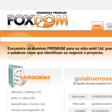
Encuentre un dominio PREMIUM para su sitio web! Ud. pue
o palabras clave que identifican su negocio o proyecto.
guiabuenosa
El dueño de este dominio lo 
Alimentos y Bebidas (37)
Mayúculas:
GUIABUENOSA
Artes y Cultura (26)
Minúculas:
guiabuenosaire
AutomÃ³viles y Coches (41)
Ciencia e InvestigaciÃ³n (8)
Longitud:
15 caracteres