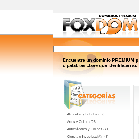
Encuentre un dominio PREMIUM par
o palabras clave que identifican su
Alimentos y Bebidas (37)
Artes y Cultura (26)
AutomÃ³viles y Coches (41)
Ciencia e InvestigaciÃ³n (8)