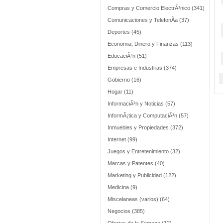
Compras y Comercio ElectrÃ³nico (341)
Comunicaciones y TelefonÃ­a (37)
Deportes (45)
Economia, Dinero y Finanzas (113)
EducaciÃ³n (51)
Empresas e Industrias (374)
Gobierno (16)
Hogar (11)
InformaciÃ³n y Noticias (57)
InformÃ¡tica y ComputaciÃ³n (57)
Inmuebles y Propiedades (372)
Internet (99)
Juegos y Entretenimiento (32)
Marcas y Patentes (40)
Marketing y Publicidad (122)
Medicina (9)
Miscelaneas (varios) (64)
Negocios (385)