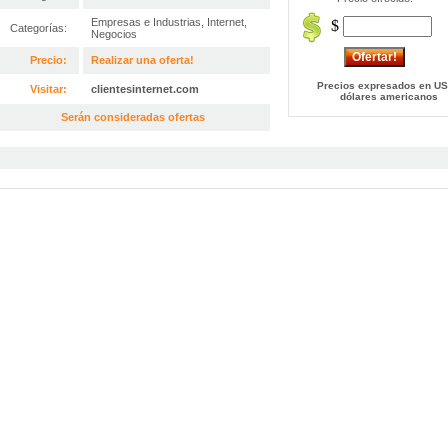
Empresas e Industrias
,
Internet
,
$
Categorías:
Negocios
Precio:
Realizar una oferta!
Precios expresados en US
Visitar:
clientesinternet.com
dólares americanos
Serán consideradas ofertas