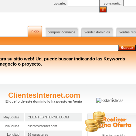
usuario:
contraseña:
a su sitio web! Ud. puede buscar indicando las Keywords
 negocio o proyecto.
ClientesInternet.com
El dueño de este dominio lo ha puesto en Venta
Mayúculas:
CLIENTESINTERNET.COM
Minúculas:
clientesinternet.com
Longitud:
16 caracteres
Precio ofrecido: