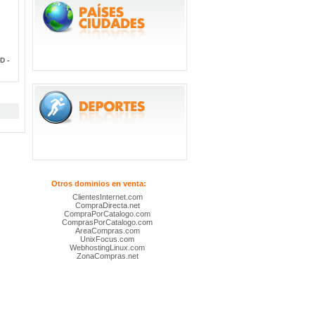
D -
Otros dominios en venta:
ClientesInternet.com
CompraDirecta.net
CompraPorCatalogo.com
ComprasPorCatalogo.com
AreaCompras.com
UnixFocus.com
WebhostingLinux.com
ZonaCompras.net