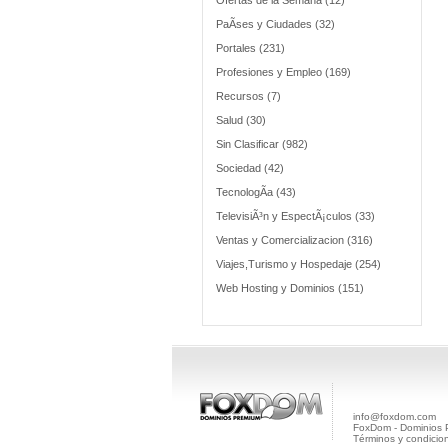
Ofertas de la Semana (12)
PaÃ­ses y Ciudades (32)
Portales (231)
Profesiones y Empleo (169)
Recursos (7)
Salud (30)
Sin Clasificar (982)
Sociedad (42)
TecnologÃ­a (43)
TelevisiÃ³n y EspectÃ¡culos (33)
Ventas y Comercializacion (316)
Viajes,Turismo y Hospedaje (254)
Web Hosting y Dominios (151)
info@foxdom.com
FoxDom - Dominios
Términos y condicio