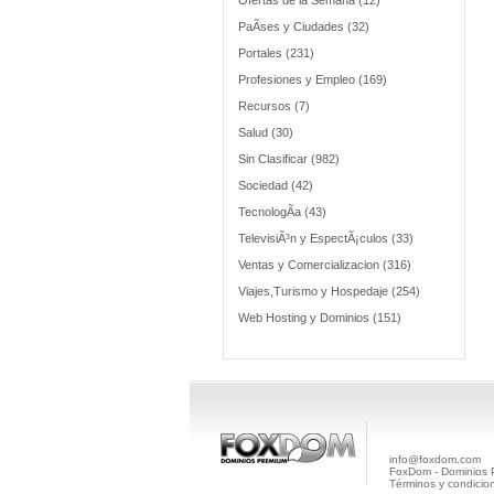
Ofertas de la Semana (12)
PaÃ­ses y Ciudades (32)
Portales (231)
Profesiones y Empleo (169)
Recursos (7)
Salud (30)
Sin Clasificar (982)
Sociedad (42)
TecnologÃ­a (43)
TelevisiÃ³n y EspectÃ¡culos (33)
Ventas y Comercializacion (316)
Viajes,Turismo y Hospedaje (254)
Web Hosting y Dominios (151)
info@foxdom.com
FoxDom - Dominios
Términos y condicio