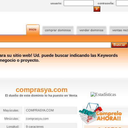
usuario:
contraseña:
a su sitio web! Ud. puede buscar indicando las Keywords
 negocio o proyecto.
comprasya.com
El dueño de este dominio lo ha puesto en Venta
Mayúculas:
COMPRASYA.COM
Minúculas:
comprasya.com
Longitud:
9 caracteres