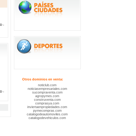
D -
Otros dominios en venta:
noticlub.com
noticiasempresariales.com
D -
sucompraventa.com
agropymes.com
construventa.com
comprasya.com
inviertaenpropiedades.com
pymecompras.com
catalogodeautomoviles.com
catalogodevehiculos.com