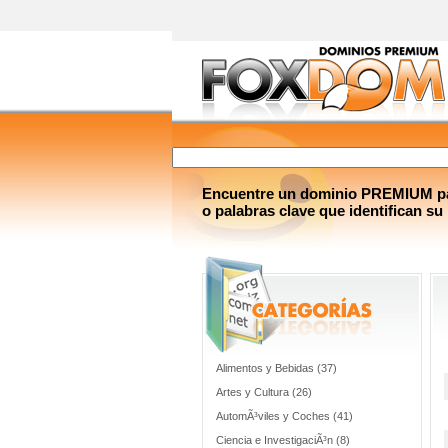
Encuentre un dominio PREMIUM par
o palabras clave que identifican su
Alimentos y Bebidas (37)
Artes y Cultura (26)
AutomÃ³viles y Coches (41)
Ciencia e InvestigaciÃ³n (8)