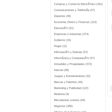
Compras y Comercio ElectrÃ³nico (341)
Comunicaciones y TelefonÃ­a (37)
Deportes (45)
Economia, Dinero y Finanzas (113)
EducaciÃ³n (51)
Empresas e Industrias (374)
Gobierno (16)
Hogar (11)
InformaciÃ³n y Noticias (57)
InformÃ¡tica y ComputaciÃ³n (57)
Inmuebles y Propiedades (372)
Internet (99)
Juegos y Entretenimiento (32)
Marcas y Patentes (40)
Marketing y Publicidad (122)
Medicina (9)
Miscelaneas (varios) (64)
Negocios (385)