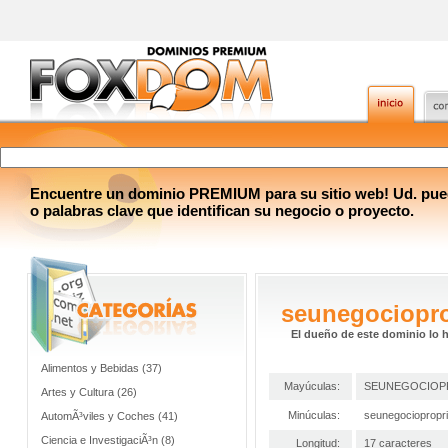
Encuentre un dominio PREMIUM para su sitio web! Ud. pue
o palabras clave que identifican su negocio o proyecto.
seunegociopr
El dueño de este dominio lo 
Alimentos y Bebidas (37)
Mayúculas:
SEUNEGOCIOP
Artes y Cultura (26)
Minúculas:
seunegociopropr
AutomÃ³viles y Coches (41)
Ciencia e InvestigaciÃ³n (8)
Longitud:
17 caracteres