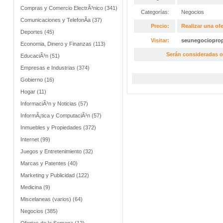
Compras y Comercio ElectrÃ³nico (341)
Categorías:
Negocios
Comunicaciones y TelefonÃ­a (37)
Precio:
Realizar una ofe
Deportes (45)
Visitar:
seunegociopro
Economia, Dinero y Finanzas (113)
Serán consideradas o
EducaciÃ³n (51)
Empresas e Industrias (374)
Gobierno (16)
Hogar (11)
InformaciÃ³n y Noticias (57)
InformÃ¡tica y ComputaciÃ³n (57)
Inmuebles y Propiedades (372)
Internet (99)
Juegos y Entretenimiento (32)
Marcas y Patentes (40)
Marketing y Publicidad (122)
Medicina (9)
Miscelaneas (varios) (64)
Negocios (385)