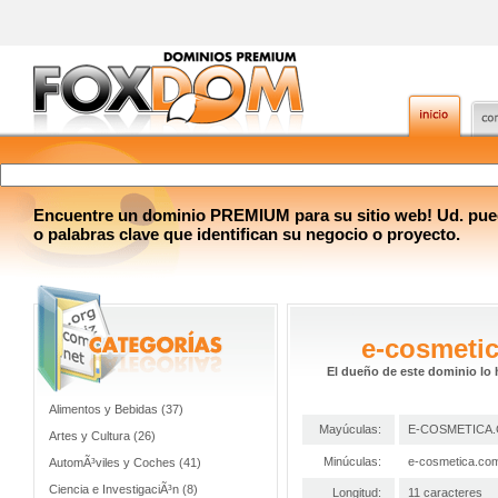
Encuentre un dominio PREMIUM para su sitio web! Ud. pue
o palabras clave que identifican su negocio o proyecto.
e-cosmeti
El dueño de este dominio lo 
Alimentos y Bebidas (37)
Mayúculas:
E-COSMETICA
Artes y Cultura (26)
Minúculas:
e-cosmetica.co
AutomÃ³viles y Coches (41)
Ciencia e InvestigaciÃ³n (8)
Longitud:
11 caracteres