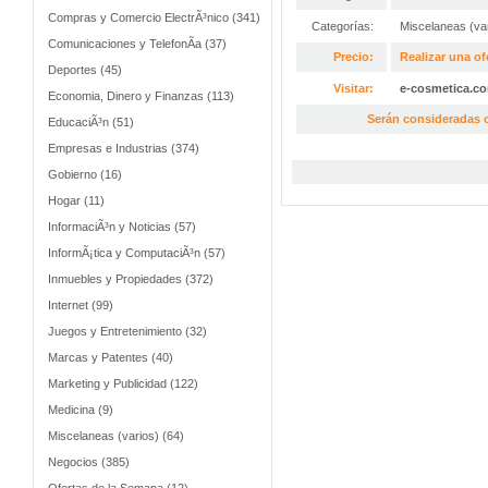
Compras y Comercio ElectrÃ³nico (341)
Categorías:
Miscelaneas (va
Comunicaciones y TelefonÃ­a (37)
Precio:
Realizar una of
Deportes (45)
Visitar:
e-cosmetica.c
Economia, Dinero y Finanzas (113)
Serán consideradas o
EducaciÃ³n (51)
Empresas e Industrias (374)
Gobierno (16)
Hogar (11)
InformaciÃ³n y Noticias (57)
InformÃ¡tica y ComputaciÃ³n (57)
Inmuebles y Propiedades (372)
Internet (99)
Juegos y Entretenimiento (32)
Marcas y Patentes (40)
Marketing y Publicidad (122)
Medicina (9)
Miscelaneas (varios) (64)
Negocios (385)