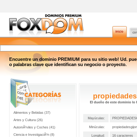
Encuentre un dominio PREMIUM para su sitio web! Ud. pue
o palabras clave que identifican su negocio o proyecto.
propiedades
El dueño de este dominio lo 
Alimentos y Bebidas (37)
Mayúculas:
PROPIEDADES
Artes y Cultura (26)
Minúculas:
propiedadesgijo
AutomÃ³viles y Coches (41)
Ciencia e InvestigaciÃ³n (8)
Longitud:
16 caracteres