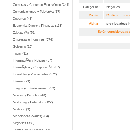
Compras y Comercio ElectrÃ³nico (341)
Categorías:
Negocios
Comunicaciones y TelefonÃ­a (37)
Precio:
Realizar una of
Deportes (45)
Visitar:
propiedadesgij
Economia, Dinero y Finanzas (113)
Serán consideradas o
EducaciÃ³n (51)
Empresas e Industrias (374)
Gobierno (16)
Hogar (11)
InformaciÃ³n y Noticias (57)
InformÃ¡tica y ComputaciÃ³n (57)
Inmuebles y Propiedades (372)
Internet (99)
Juegos y Entretenimiento (32)
Marcas y Patentes (40)
Marketing y Publicidad (122)
Medicina (9)
Miscelaneas (varios) (64)
Negocios (385)