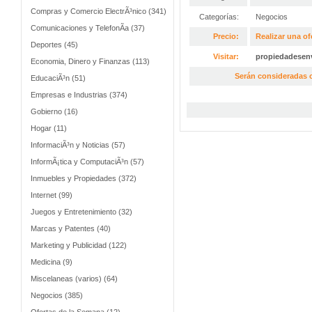
Compras y Comercio ElectrÃ³nico (341)
Categorías:
Negocios
Comunicaciones y TelefonÃ­a (37)
Precio:
Realizar una of
Deportes (45)
Visitar:
propiedadesen
Economia, Dinero y Finanzas (113)
Serán consideradas o
EducaciÃ³n (51)
Empresas e Industrias (374)
Gobierno (16)
Hogar (11)
InformaciÃ³n y Noticias (57)
InformÃ¡tica y ComputaciÃ³n (57)
Inmuebles y Propiedades (372)
Internet (99)
Juegos y Entretenimiento (32)
Marcas y Patentes (40)
Marketing y Publicidad (122)
Medicina (9)
Miscelaneas (varios) (64)
Negocios (385)