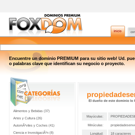
Encuentre un dominio PREMIUM para su sitio web! Ud. pue
o palabras clave que identifican su negocio o proyecto.
propiedadese
El dueño de este dominio lo 
Alimentos y Bebidas (37)
Mayúculas:
PROPIEDADES
Artes y Cultura (26)
Minúculas:
propiedadesenv
AutomÃ³viles y Coches (41)
Ciencia e InvestigaciÃ³n (8)
Longitud:
18 caracteres