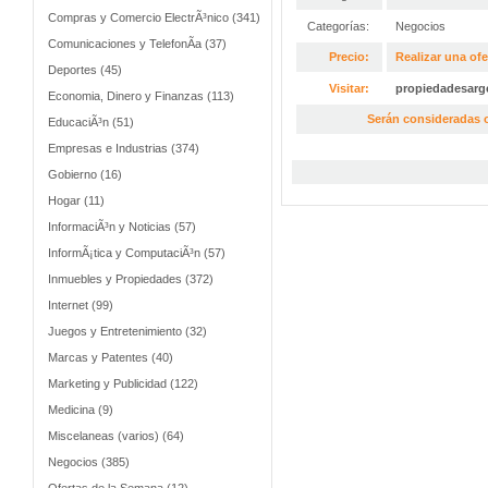
Compras y Comercio ElectrÃ³nico (341)
Categorías:
Negocios
Comunicaciones y TelefonÃ­a (37)
Precio:
Realizar una ofe
Deportes (45)
Visitar:
propiedadesarg
Economia, Dinero y Finanzas (113)
Serán consideradas o
EducaciÃ³n (51)
Empresas e Industrias (374)
Gobierno (16)
Hogar (11)
InformaciÃ³n y Noticias (57)
InformÃ¡tica y ComputaciÃ³n (57)
Inmuebles y Propiedades (372)
Internet (99)
Juegos y Entretenimiento (32)
Marcas y Patentes (40)
Marketing y Publicidad (122)
Medicina (9)
Miscelaneas (varios) (64)
Negocios (385)