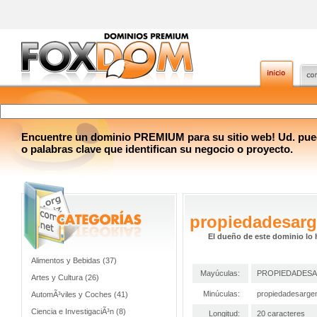
Encuentre un dominio PREMIUM para su sitio web! Ud. pue
o palabras clave que identifican su negocio o proyecto.
propiedadesarg
El dueño de este dominio lo 
Alimentos y Bebidas (37)
Mayúculas:
PROPIEDADES
Artes y Cultura (26)
Minúculas:
propiedadesarge
AutomÃ³viles y Coches (41)
Ciencia e InvestigaciÃ³n (8)
Longitud:
20 caracteres