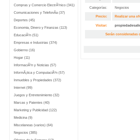
Compras y Comercio ElectrÃ³nico (341)
Categorías:
Negocios
Comunicaciones y TelefonÃ­a (37)
Precio:
Realizar una of
Deportes (45)
Visitar:
propiedadesali
Economia, Dinero y Finanzas (113)
Serán consideradas o
EducaciÃ³n (51)
Empresas e Industrias (374)
Gobierno (16)
Hogar (11)
InformaciÃ³n y Noticias (57)
InformÃ¡tica y ComputaciÃ³n (57)
Inmuebles y Propiedades (372)
Internet (99)
Juegos y Entretenimiento (32)
Marcas y Patentes (40)
Marketing y Publicidad (122)
Medicina (9)
Miscelaneas (varios) (64)
Negocios (385)