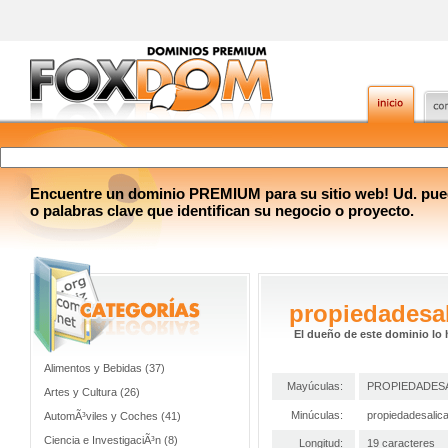
Encuentre un dominio PREMIUM para su sitio web! Ud. pue
o palabras clave que identifican su negocio o proyecto.
propiedadesal
El dueño de este dominio lo 
Alimentos y Bebidas (37)
Mayúculas:
PROPIEDADESA
Artes y Cultura (26)
Minúculas:
propiedadesalic
AutomÃ³viles y Coches (41)
Ciencia e InvestigaciÃ³n (8)
Longitud:
19 caracteres