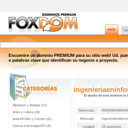
Encuentre un dominio PREMIUM para su sitio web! Ud. pue
o palabras clave que identifican su negocio o proyecto.
ingenieriaeninf
El dueño de este dominio lo 
Alimentos y Bebidas (37)
Mayúculas:
INGENIERIAENI
Artes y Cultura (26)
Minúculas:
ingenieriaeninform
AutomÃ³viles y Coches (41)
Ciencia e InvestigaciÃ³n (8)
Longitud:
23 caracteres