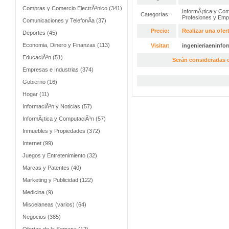
Compras y Comercio ElectrÃ³nico (341)
InformÃ¡tica y Co
Categorías:
Profesiones y Emp
Comunicaciones y TelefonÃ­a (37)
Precio:
Realizar una ofer
Deportes (45)
Economia, Dinero y Finanzas (113)
Visitar:
ingenieriaeninfo
EducaciÃ³n (51)
Serán consideradas o
Empresas e Industrias (374)
Gobierno (16)
Hogar (11)
InformaciÃ³n y Noticias (57)
InformÃ¡tica y ComputaciÃ³n (57)
Inmuebles y Propiedades (372)
Internet (99)
Juegos y Entretenimiento (32)
Marcas y Patentes (40)
Marketing y Publicidad (122)
Medicina (9)
Miscelaneas (varios) (64)
Negocios (385)