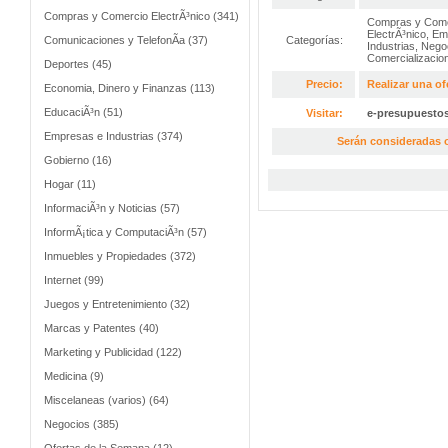
Compras y Comercio ElectrÃ³nico (341)
Compras y Come
ElectrÃ³nico
,
Em
Comunicaciones y TelefonÃ­a (37)
Categorías:
Industrias
,
Nego
Comercializacio
Deportes (45)
Precio:
Realizar una of
Economia, Dinero y Finanzas (113)
EducaciÃ³n (51)
Visitar:
e-presupuesto
Empresas e Industrias (374)
Serán consideradas o
Gobierno (16)
Hogar (11)
InformaciÃ³n y Noticias (57)
InformÃ¡tica y ComputaciÃ³n (57)
Inmuebles y Propiedades (372)
Internet (99)
Juegos y Entretenimiento (32)
Marcas y Patentes (40)
Marketing y Publicidad (122)
Medicina (9)
Miscelaneas (varios) (64)
Negocios (385)