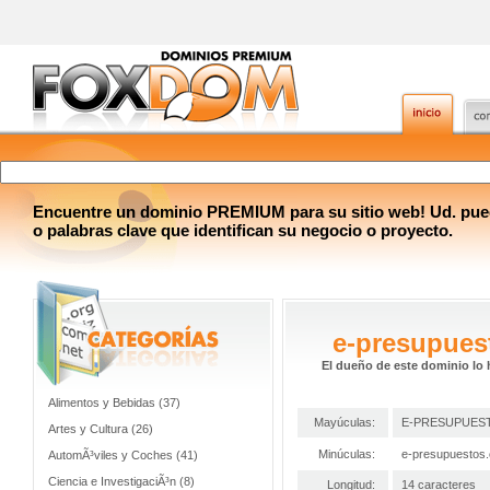
Encuentre un dominio PREMIUM para su sitio web! Ud. pue
o palabras clave que identifican su negocio o proyecto.
e-presupues
El dueño de este dominio lo 
Alimentos y Bebidas (37)
Mayúculas:
E-PRESUPUES
Artes y Cultura (26)
Minúculas:
e-presupuestos
AutomÃ³viles y Coches (41)
Ciencia e InvestigaciÃ³n (8)
Longitud:
14 caracteres