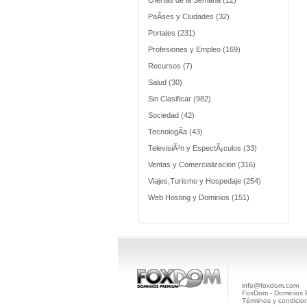
Ofertas de la Semana (12)
PaÃ­ses y Ciudades (32)
Portales (231)
Profesiones y Empleo (169)
Recursos (7)
Salud (30)
Sin Clasificar (982)
Sociedad (42)
TecnologÃ­a (43)
TelevisiÃ³n y EspectÃ¡culos (33)
Ventas y Comercializacion (316)
Viajes,Turismo y Hospedaje (254)
Web Hosting y Dominios (151)
info@foxdom.com
FoxDom - Dominios
Términos y condicio