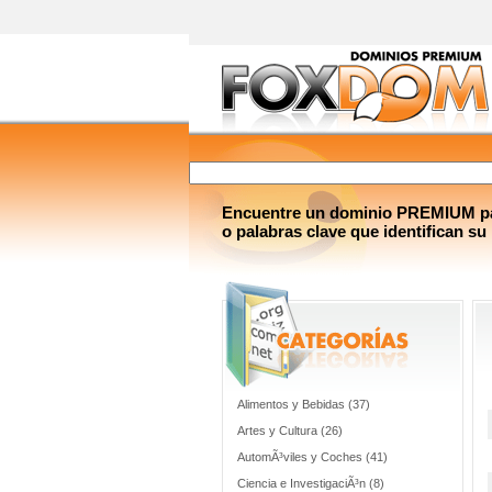
Encuentre un dominio PREMIUM par
o palabras clave que identifican su
Alimentos y Bebidas (37)
Artes y Cultura (26)
AutomÃ³viles y Coches (41)
Ciencia e InvestigaciÃ³n (8)