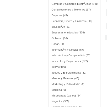
Compras y Comercio ElectrÃ³nico (341)
Comunicaciones y TelefonÃ­a (37)
Deportes (45)
Economia, Dinero y Finanzas (113)
EducaciÃ³n (51)
Empresas e Industrias (374)
Gobierno (16)
Hogar (11)
InformaciÃ³n y Noticias (57)
InformÃ¡tica y ComputaciÃ³n (57)
Inmuebles y Propiedades (372)
Internet (99)
Juegos y Entretenimiento (32)
Marcas y Patentes (40)
Marketing y Publicidad (122)
Medicina (9)
Miscelaneas (varios) (64)
Negocios (385)