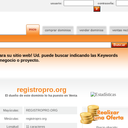
usuario:
contraseña:
a su sitio web! Ud. puede buscar indicando las Keywords
 negocio o proyecto.
registropro.org
El dueño de este dominio lo ha puesto en Venta
Mayúculas:
REGISTROPRO.ORG
Minúculas:
registropro.org
Longitud:
11 caracteres
Precio ofrecido: