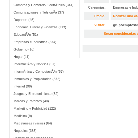
Compras y Comercio ElectrÃ³nico (341)
Categorías:
Empresas e Indu
Comunicaciones y TelefonÃ­a (37)
Precio:
Realizar una of
Deportes (45)
Visitar:
grupoempresar
Economia, Dinero y Finanzas (113)
Serán consideradas o
EducaciÃ³n (51)
Empresas e Industrias (374)
Gobierno (16)
Hogar (11)
InformaciÃ³n y Noticias (57)
InformÃ¡tica y ComputaciÃ³n (57)
Inmuebles y Propiedades (372)
Internet (99)
Juegos y Entretenimiento (32)
Marcas y Patentes (40)
Marketing y Publicidad (122)
Medicina (9)
Miscelaneas (varios) (64)
Negocios (385)